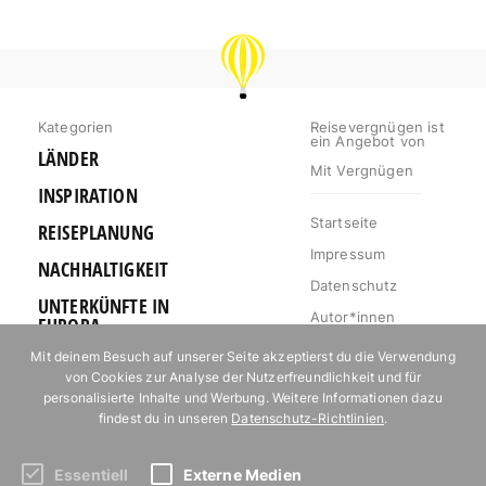
REISEVERGNÜGEN
Kategorien
Reisevergnügen ist
ein Angebot von
LÄNDER
Mit Vergnügen
INSPIRATION
Startseite
REISEPLANUNG
Impressum
NACHHALTIGKEIT
Datenschutz
UNTERKÜNFTE IN
Autor*innen
EUROPA
Mediakit
Mit deinem Besuch auf unserer Seite akzeptierst du die Verwendung
OUTDOOR
von Cookies zur Analyse der Nutzerfreundlichkeit und für
Jobs
URLAUB FÜR
personalisierte Inhalte und Werbung. Weitere Informationen dazu
Kontakt
FOODIES
findest du in unseren
Datenschutz-Richtlinien
.
Essentiell
Externe Medien