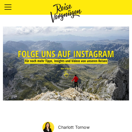
LÄNDER
UNTERKÜNFTE
FOOD
PLANUNG
OUTDOOR
Charlott Tornow