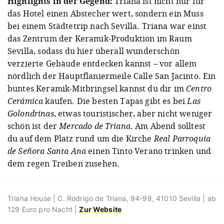
Highlights in der Gegend:
Triana ist nicht nur für
das Hotel einen Abstecher wert, sondern ein Muss
bei einem Städtetrip nach Sevilla. Triana war einst
das Zentrum der Keramik-Produktion im Raum
Sevilla, sodass du hier überall wunderschön
verzierte Gebäude entdecken kannst – vor allem
nördlich der Hauptflaniermeile Calle San Jacinto. Ein
buntes Keramik-Mitbringsel kannst du dir im
Centro
Cerámica
kaufen. Die besten Tapas gibt es bei
Las
Golondrinas
, etwas touristischer, aber nicht weniger
schön ist der
Mercado de Triana
. Am Abend solltest
du auf dem Platz rund um die Kirche
Real Parroquia
de Señora Santa Ana
einen Tinto Verano trinken und
dem regen Treiben zusehen.
Triana House | C. Rodrigo de Triana, 94-98, 41010 Sevilla | ab
129 Euro pro Nacht |
Zur Website