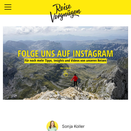
LÄNDER
UNTERKÜNFTE
FOOD
PLANUNG
OUTDOOR
Sonja Koller