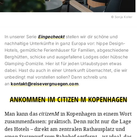
© Sonja Koller
In unserer Serie
Eingecheckt
stellen wir dir schöne und
nachhaltige Unterkünfte in ganz Europa vor: hippe Design-
Hotels, gemütliche Ferienhäuser für Familien, abgeschiedene
Berghütten, schicke und ausgefallene Lodges oder hübsche
Glamping-Domizile. Hier ist für jeden Urlaubstypen etwas
dabei. Hast du auch in einer Unterkunft übernachtet, die wir
unbedingt mal vorstellen sollen? Dann schreib uns
an
kontakt@reisevergnuegen.com
.
ANKOMMEN IM CITIZEN M KOPENHAGEN
Man kann das
citizenM
in Kopenhagen in einem Wort
zusammenfassen: praktisch. Denn nicht nur die Lage
des Hotels – direkt am zentralen Rathausplatz und
einen Steinwurf vom Bahnhof entfernt – ist ideal, das