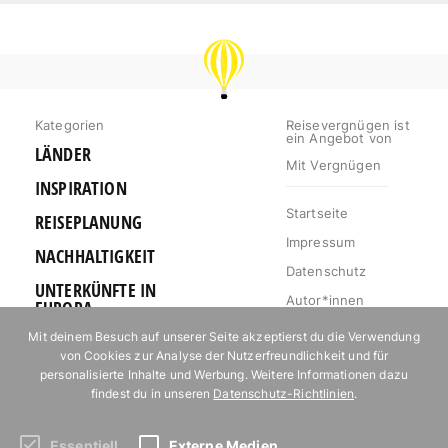
REISEVERGNÜGEN
Kategorien
Reisevergnügen ist
ein Angebot von
LÄNDER
Mit Vergnügen
INSPIRATION
Startseite
REISEPLANUNG
Impressum
NACHHALTIGKEIT
Datenschutz
UNTERKÜNFTE IN
Autor*innen
EUROPA
Mediakit
Mit deinem Besuch auf unserer Seite akzeptierst du die Verwendung
OUTDOOR
von Cookies zur Analyse der Nutzerfreundlichkeit und für
Jobs
URLAUB FÜR
personalisierte Inhalte und Werbung. Weitere Informationen dazu
Kontakt
FOODIES
findest du in unseren
Datenschutz-Richtlinien
.
Essentiell
Externe Medien