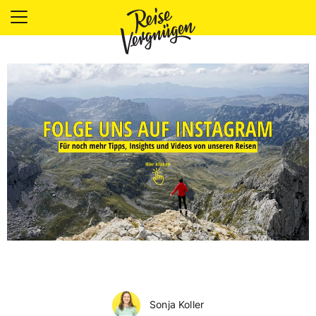
LÄNDER
UNTERKÜNFTE
FOOD
PLANUNG
OUTDOOR
Sonja Koller