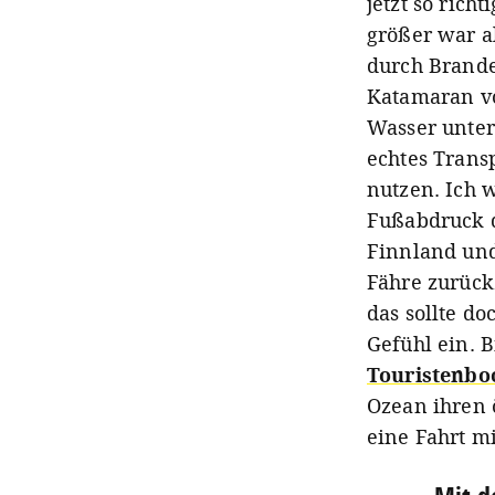
jetzt so rich
größer war a
durch Brande
Katamaran vo
Wasser unterw
echtes Trans
nutzen. Ich 
Fußabdruck d
Finnland und
Fähre zurück
das sollte do
Gefühl ein. B
Touristenb
Ozean ihren 
eine Fahrt mi