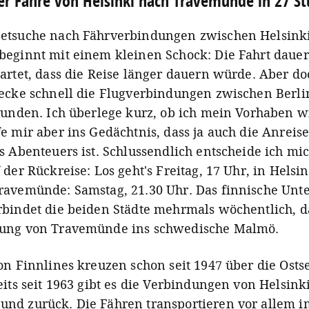
er Fähre von Helsinki nach Travemünde in 27 S
etsuche nach Fährverbindungen zwischen Helsink
beginnt mit einem kleinen Schock: Die Fahrt dauer
artet, dass die Reise länger dauern würde. Aber do
hecke schnell die Flugverbindungen zwischen Berl
Stunden. Ich überlege kurz, ob ich mein Vorhaben w
e mir aber ins Gedächtnis, dass ja auch die Anreise
s Abenteuers ist. Schlussendlich entscheide ich mic
 der Rückreise: Los geht's Freitag, 17 Uhr, in Helsi
ravemünde: Samstag, 21.30 Uhr. Das finnische Un
bindet die beiden Städte mehrmals wöchentlich, da
dung von Travemünde ins schwedische Malmö.
von Finnlines kreuzen schon seit 1947 über die Ost
eits seit 1963 gibt es die Verbindungen von Helsink
nd zurück. Die Fähren transportieren vor allem im