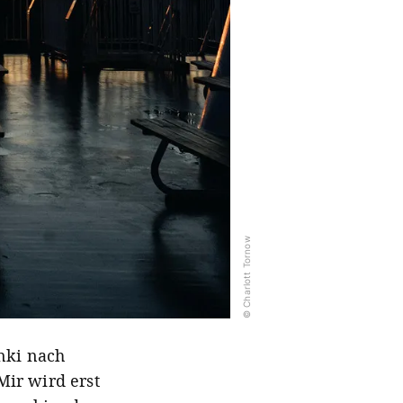
© Charlott Tornow
nki nach
ir wird erst