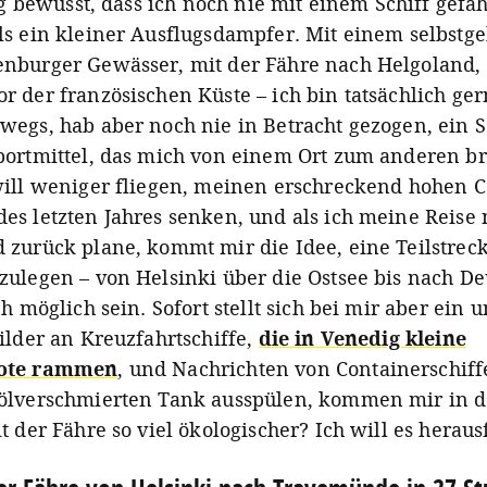
tig bewusst, dass ich noch nie mit einem Schiff gefa
ls ein kleiner Ausflugsdampfer. Mit einem selbstge
nburger Gewässer, mit der Fähre nach Helgoland,
r der französischen Küste – ich bin tatsächlich ge
egs, hab aber noch nie in Betracht gezogen, ein Sc
portmittel, das mich von einem Ort zum anderen br
will weniger fliegen, meinen erschreckend hohen 
es letzten Jahres senken, und als ich meine Reise
 zurück plane, kommt mir die Idee, eine Teilstreck
zulegen – von Helsinki über die Ostsee bis nach De
ch möglich sein. Sofort stellt sich bei mir aber ein 
ilder an Kreuzfahrtschiffe,
die in Venedig kleine
oote rammen
, und Nachrichten von Containerschiff
ölverschmierten Tank ausspülen, kommen mir in de
t der Fähre so viel ökologischer? Ich will es herau