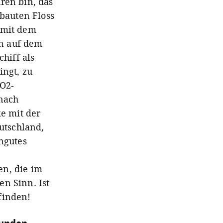
hren bin, das
bauten Floss
 mit dem
rn auf dem
hiff als
ingt, zu
CO2-
 nach
e mit der
utschland,
ungutes
en, die im
n Sinn. Ist
sfinden!