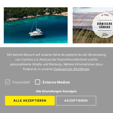
Die schönste Art, die kroatische
11 idyllische Orte an der
Inselwelt zu entdecken
Südsee
Mit deinem Besuch auf unserer Seite akzeptierst du die Verwendung
von Cookies zur Analyse der Nutzerfreundlichkeit und für
personalisierte Inhalte und Werbung. Weitere Informationen dazu
findest du in unseren
Datenschutz-Richtlinien
.
Essentiell
Externe Medien
Alle Einstellungen Anzeigen.
ALLE AKZEPTIEREN
AKZEPTIEREN