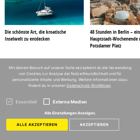
Die schönste Art, die kroatische
48 Stunden in Berlin – ei
Inselwelt zu entdecken
Hauptstadt-Wochenende 
Potsdamer Platz
Mit deinem Besuch auf unserer Seite akzeptierst du die Verwendung
von Cookies zur Analyse der Nutzerfreundlichkeit und für
personalisierte Inhalte und Werbung. Weitere Informationen dazu
findest du in unseren
Datenschutz-Richtlinien
.
Essentiell
Externe Medien
Alle Einstellungen Anzeigen.
ALLE AKZEPTIEREN
AKZEPTIEREN