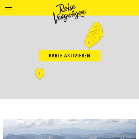
LÄNDER
UNTERKÜNFTE
10
11
4
FOOD
2
5
8
9
7
1
3
PLANUNG
OUTDOOR
KARTE AKTIVIEREN
6