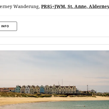
derney Wanderung
,
PR85+JWM, St. Anne, Alderne
 INFO