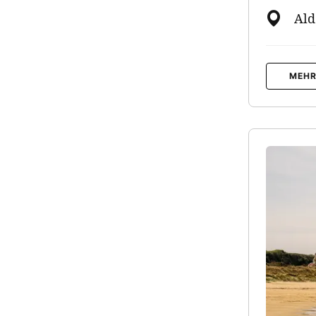
Al
MEHR