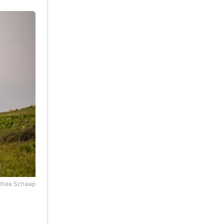
d Jersey.
mit
hen Häfen
Herm
thea Schaap