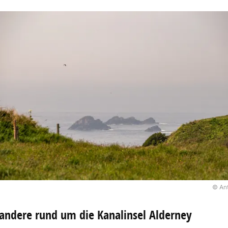
hrt von Portsmouth und St. Malo nach Guernsey un
lizabeth
. Ansonsten sind die größeren Inseln gut 
les
fährt alle Inseln aus verschiedenen französisc
rn zu erkunden, während auf Alderney, Sark und 
huhe die beste Wahl sind.
© An
ndere rund um die Kanalinsel Alderney