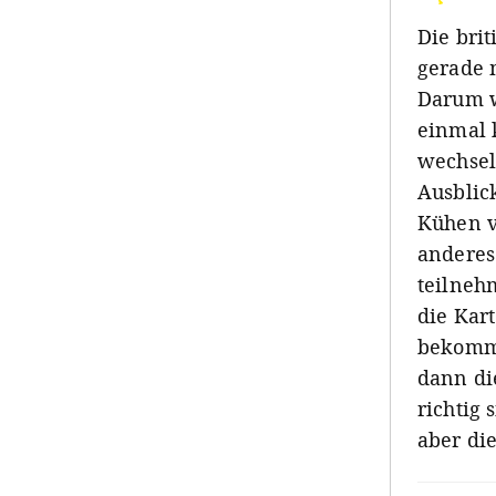
Die brit
gerade 
Darum 
einmal 
wechsel
Ausblic
Kühen v
anderes
teilneh
die Kar
bekomm
dann di
richtig
aber die