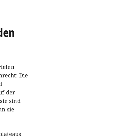
den
vielen
nrecht: Die
d
uf der
sie sind
nn sie
plateaus