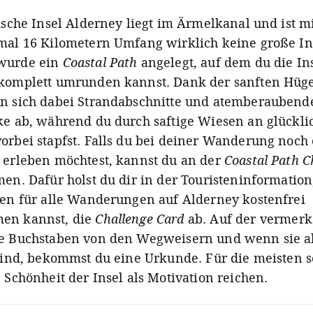
ische Insel Alderney liegt im Ärmelkanal und ist m
mal 16 Kilometern Umfang wirklich keine große In
wurde ein
Coastal Path
angelegt, auf dem du die In
komplett umrunden kannst. Dank der sanften Hüg
n sich dabei Strandabschnitte und atemberaubend
ke ab, während du durch saftige Wiesen an glückli
orbei stapfst. Falls du bei deiner Wanderung noch
 erleben möchtest, kannst du an der
Coastal Path C
men. Dafür holst du dir in der Touristeninformatio
ten für alle Wanderungen auf Alderney kostenfrei
en kannst, die
Challenge Card
ab. Auf der vermerk
e Buchstaben von den Wegweisern und wenn sie a
 sind, bekommst du eine Urkunde. Für die meisten s
 Schönheit der Insel als Motivation reichen.