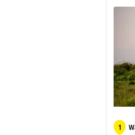
Ferries
fä
namens
E
Manche I
Mieträde
an.
Wandersc
1
Wa