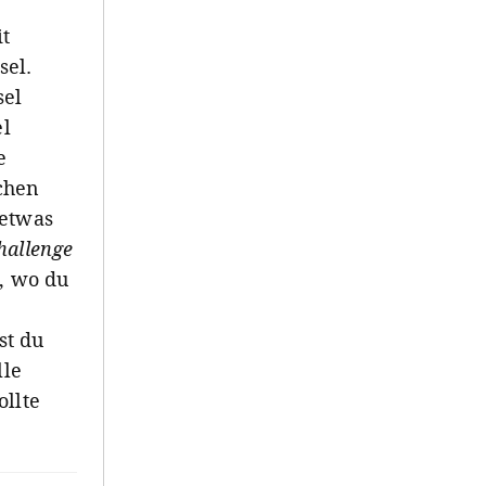
it
sel.
sel
el
e
chen
 etwas
hallenge
n, wo du
st du
lle
ollte