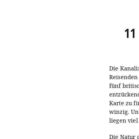
11 
Die Kanali
Reisenden 
fünf briti
entzückend
Karte zu f
winzig. Un
liegen vie
Die Natur 