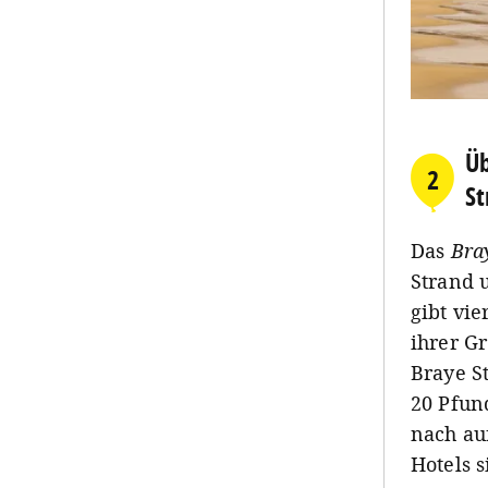
Üb
2
St
Das
Bra
Strand 
gibt vi
ihrer G
Braye S
20 Pfun
nach au
Hotels s