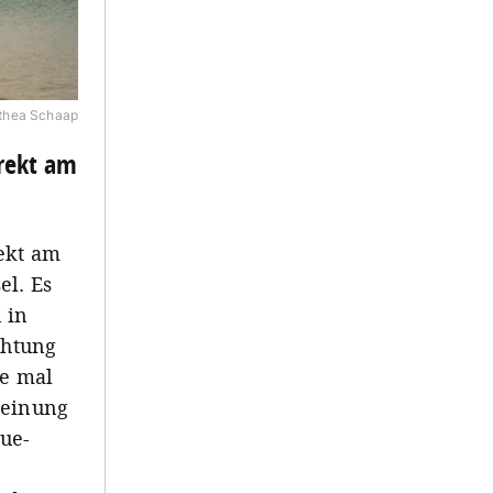
thea Schaap
irekt am
ekt am
el. Es
 in
chtung
de mal
Meinung
que-