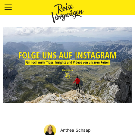
LÄNDER
UNTERKÜNFTE
FOOD
PLANUNG
OUTDOOR
Anthea Schaap