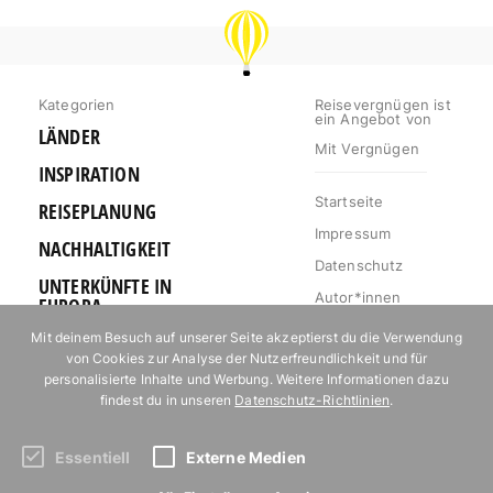
REISEVERGNÜGEN
Kategorien
Reisevergnügen ist
ein Angebot von
LÄNDER
Mit Vergnügen
INSPIRATION
Startseite
REISEPLANUNG
Impressum
NACHHALTIGKEIT
Datenschutz
UNTERKÜNFTE IN
Autor*innen
EUROPA
Mediakit
Mit deinem Besuch auf unserer Seite akzeptierst du die Verwendung
OUTDOOR
von Cookies zur Analyse der Nutzerfreundlichkeit und für
Jobs
URLAUB FÜR
personalisierte Inhalte und Werbung. Weitere Informationen dazu
Kontakt
FOODIES
findest du in unseren
Datenschutz-Richtlinien
.
Essentiell
Externe Medien
Abonniere unseren Newsletter!