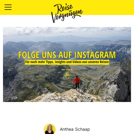
LÄNDER
UNTERKÜNFTE
FOOD
PLANUNG
OUTDOOR
Anthea Schaap