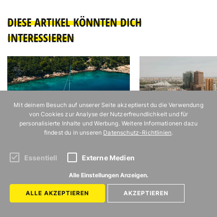
DIESE ARTIKEL KÖNNTEN DICH
INTERESSIEREN
Mit deinem Besuch auf unserer Seite akzeptierst du die Verwendung
von Cookies zur Analyse der Nutzerfreundlichkeit und für
personalisierte Inhalte und Werbung. Weitere Informationen dazu
findest du in unseren
Datenschutz-Richtlinien
.
Die schönste Art, die kroatische
48 Stunden in Berlin – ei
Inselwelt zu entdecken
Hauptstadt-Wochenende 
Potsdamer Platz
Essentiell
Externe Medien
Alle Einstellungen Anzeigen.
ALLE AKZEPTIEREN
AKZEPTIEREN