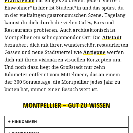
Frankreichs
hat einiges zu bieten. Jede*r vierte*r
Einwohner*in hier ist Student*in und das spürst du
in der vielfältigen gastronomischen Szene. Tagelang
kannst du dich durch die vielen Cafés, Bars und
Restaurants probieren. Auch architektonisch ist
Montpellier ein sehr spannender Ort: Die
Altstadt
bezaubert dich mit ihren wunderschön restaurierten
Gassen und neue Stadtviertel wie
Antigone
werfen
dich mit ihren visionären visuellen Konzepten um.
Und noch dazu liegt die Großstadt nur zehn
Kilometer entfernt vom Mittelmeer, das an einem
der 300 Sonnentage, die Montpellier jedes Jahr zu
bieten hat, immer einen Besuch wert ist.
MONTPELLIER – GUT ZU WISSEN
HINKOMMEN
Montpellier kannst du sehr gut mit dem Zug