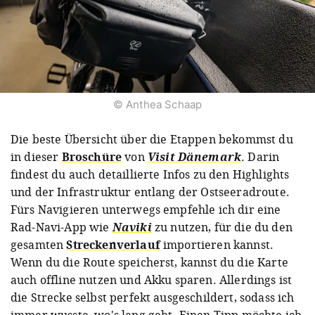
© Anthea Schaap
Die beste Übersicht über die Etappen bekommst du
in dieser
Broschüre
von
Visit Dänemark
. Darin
findest du auch detaillierte Infos zu den Highlights
und der Infrastruktur entlang der Ostseeradroute.
Fürs Navigieren unterwegs empfehle ich dir eine
Rad-Navi-App wie
Naviki
zu nutzen, für die du den
gesamten
Streckenverlauf
importieren kannst.
Wenn du die Route speicherst, kannst du die Karte
auch offline nutzen und Akku sparen. Allerdings ist
die Strecke selbst perfekt ausgeschildert, sodass ich
immer wusste, wo's lang geht. Einen Tipp möchte ich