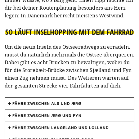
dir bei deiner Routenplanung besonders ans Herz
legen: In Dänemark herrscht meistens Westwind.
SO LÄUFT INSELHOPPING MIT DEM FAHRRAD
Um die neun Inseln des Ostseeradwegs zu erradeln,
musst du natürlich mehrmals die Ostsee überqueren.
Dabei gibt es acht Brücken zu bewältigen, wobei du
für die Storebælt-Brücke zwischen Sjælland und Fyn
einen Zug nehmen musst. Des Weiteren warten auf
der gesamten Strecke vier Fährfahrten auf dich:
FÄHRE ZWISCHEN ALS UND ÆRØ
Zwischen den Orten Fynshav auf Als und Søby auf
FÄHRE ZWISCHEN ÆRØ UND FYN
Ærø fährt die
Ærøfærgerne
. Hier findest du den
Die
Ærøfærgerne
verbindet auf der anderen
aktuellen
FÄHRE ZWISCHEN LANGELAND UND LOLLAND
Sommer
- und den
Winterfahrplan
. Es
Seite der Insel Ærø den Ort Ærøskøbing mit
gibt vier Fahrten pro Tag. Ein Oneway-Ticket
Eine Fähre der Firma
Langelandslinjen