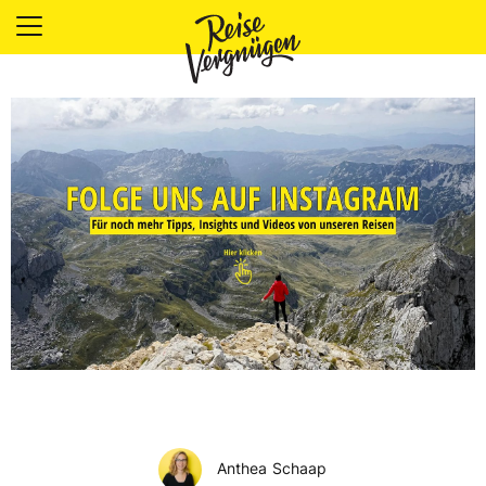
LÄNDER
UNTERKÜNFTE
FOOD
PLANUNG
OUTDOOR
Anthea Schaap