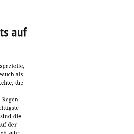
ts auf
spezielle,
esuch als
chte, die
d Regen
htigste
sind die
auf der
uch sehr