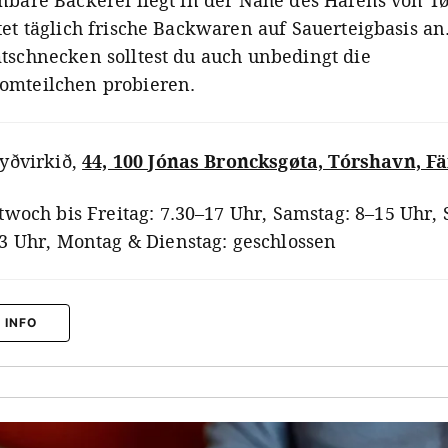
nbare Bäckerei liegt in der Nähe des Hafens von T
tet täglich frische Backwaren auf Sauerteigbasis a
tschnecken solltest du auch unbedingt die
mteilchen probieren.
yðvirkið
,
44, 100 Jónas Broncksgøta, Tórshavn, F
twoch bis Freitag: 7.30–17 Uhr, Samstag: 8–15 Uhr, 
3 Uhr, Montag & Dienstag: geschlossen
 INFO