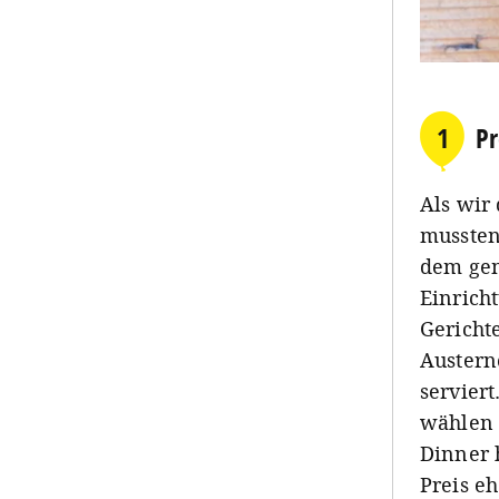
1
Pr
Als wir
mussten
dem gem
Einrich
Gericht
Austern
servier
wählen 
Dinner 
Preis eh