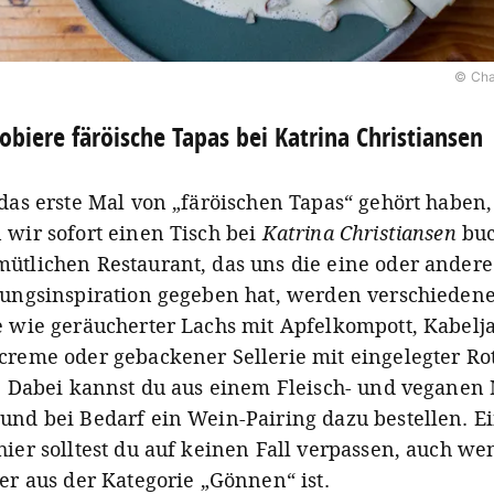
© Cha
obiere färöische Tapas bei Katrina Christiansen
 das erste Mal von „färöischen Tapas“ gehört haben,
 wir sofort einen Tisch bei
Katrina Christiansen
buc
ütlichen Restaurant, das uns die eine oder andere
tungsinspiration gegeben hat, werden verschiedene
e wie geräucherter Lachs mit Apfelkompott, Kabelj
creme oder gebackener Sellerie mit eingelegter Ro
t. Dabei kannst du aus einem Fleisch- und vegane
und bei Bedarf ein Wein-Pairing dazu bestellen. E
hier solltest du auf keinen Fall verpassen, auch we
er aus der Kategorie „Gönnen“ ist.