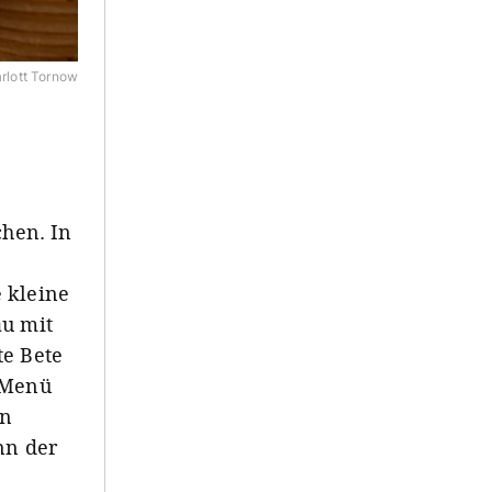
rlott Tornow
hen. In
 kleine
au mit
te Bete
n Menü
in
nn der