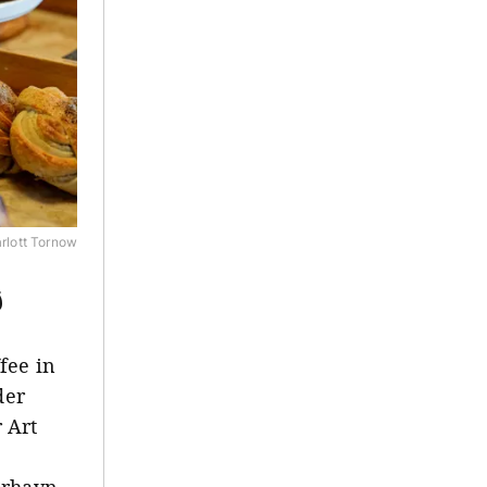
rlott Tornow
ð
fee in
der
 Art