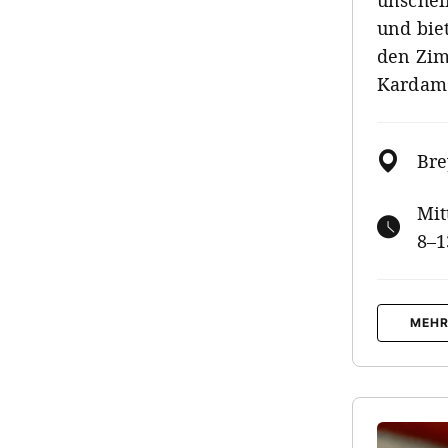
unschei
und bie
den Zim
Kardamo
Bre
Mit
8–1
MEHR