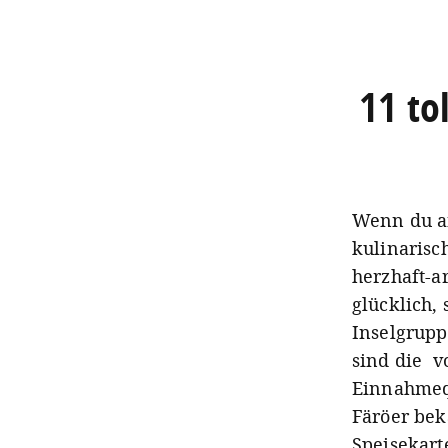
11 to
Wenn du a
kulinarisc
herzhaft-a
glücklich,
Inselgrupp
sind die v
Einnahmequ
Färöer bek
Speisekarte