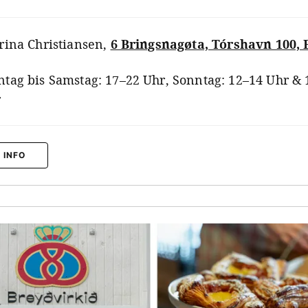
rina Christiansen
,
6 Bringsnagøta, Tórshavn 100, 
tag bis Samstag: 17–22 Uhr, Sonntag: 12–14 Uhr & 
r
 INFO