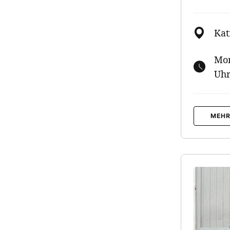
Kat
Mon
Uh
MEHR