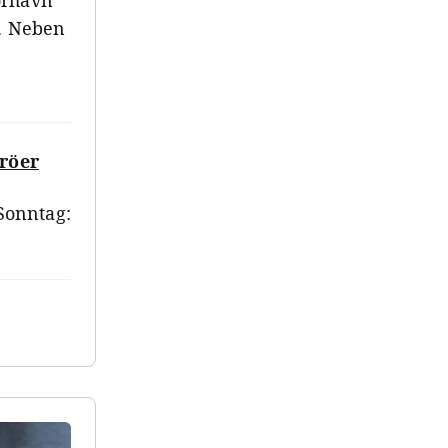
ørhavn
n. Neben
äröer
Sonntag: