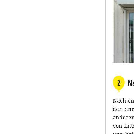
2
Na
Nach ei
der ein
anderen
von Ent