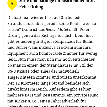
Surfe und nächtige im Beach Motel in St.
5
Peter Ording
Du hast mal wieder Lust auf Surfen oder
Strandurlaub, aber gerade keine Kohle, weit zu
reisen? Dann ist das
Beach Motel
in St. Peter
Ording genau das Richtige für dich. Denn hier
gibt es neben günstigen Stellplätzen für Bullis
und Surfer-Vans inklusive Trockenraum fürs
Equipment auch komfortable Zimmer für wenig
Geld. Nun muss man sich nur noch entscheiden,
ob man in einem der Strandhäuser im Stil der
US-Ostküste oder eines der individuell
eingerichteten Zimmer und Suiten unterkommt.
Der 12 Kilometer lange Strand befindet sich
direkt hinterm Deich. Außerdem gibt es hier
mehrere Bars und Restaurants, ein privates Kino
mit Kicker & Co., einen Fahrradverleih für
Erkundungen zu Land und das "Ocean Spa" mit