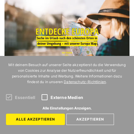
Mit deinem Besuch auf unserer Seite akzeptierst du die Verwendung
von Cookies zur Analyse der Nutzerfreundlichkeit und für
personalisierte Inhalte und Werbung. Weitere Informationen dazu
findest du in unseren
Datenschutz-Richtlinien
.
Essentiell
Externe Medien
Alle Einstellungen Anzeigen.
ALLE AKZEPTIEREN
AKZEPTIEREN