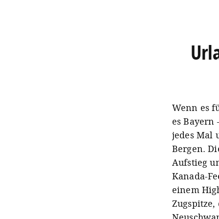
Url
Wenn es fü
es Bayern 
jedes Mal 
Bergen. Di
Aufstieg u
Kanada-Fe
einem High
Zugspitze,
Neuschwans