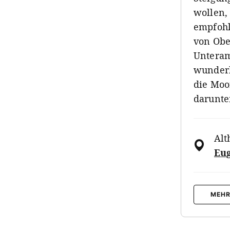
wollen,
empfohl
von Obe
Unteram
wunderb
die Moo
darunte
Alt
Eug
MEHR