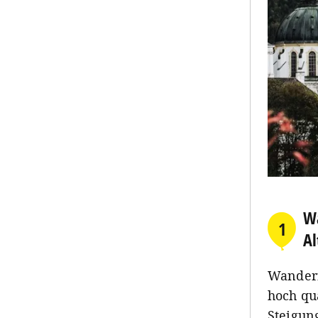
Wa
1
A
Wandern
hoch qu
Steigung