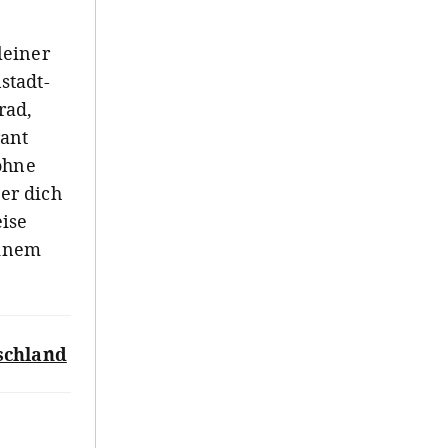
leiner
stadt-
rad,
rant
ohne
er dich
eise
einem
schland