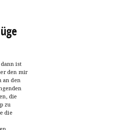
lüge
 dann ist
der den mir
m an den
engenden
en, die
p zu
e die
nen