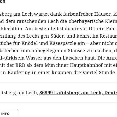
ch
sberg am Lech wartet dank farbenfroher Häuser, k
nd dem rauschenden Lech die oberbayerische Klein
chlechthin. Am besten leihst du dir vor Ort ein Fahr
 entlang des Lechs gen Süden und kehrst im Restau
küche für Knödel und Käsespätzle ein – aber nicht 
bstecher zum nahegelegenen Stausee zu machen, d
ll-türkisem Wasser aus den Latschen haut. Die Anr
mit der BRB ab dem Münchner Hauptbahnhof mit 
 in Kaufering in einer knappen dreiviertel Stunde.
dsberg am Lech
,
86899 Landsberg am Lech, Deut
 INFO