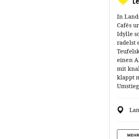
Le
In Land
Cafés u
Idylle s
radelst
Teufels
einen A
mit kna
klappt 
Umstieg
Lan
MEHR