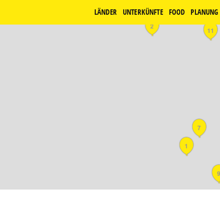
LÄNDER
UNTERKÜNFTE
FOOD
PLANUNG
2
11
7
1