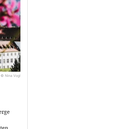
© Nina Vogl
erge
hten