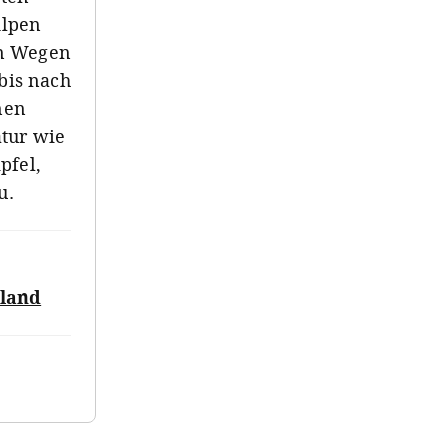
Alpen
en Wegen
bis nach
nen
atur wie
pfel,
u.
hland