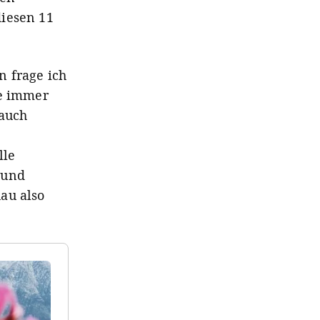
diesen 11
n frage ich
ie immer
 auch
lle
 und
au also