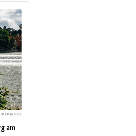
© Nina Vogl
erg am