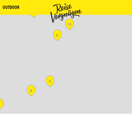
OUTDOOR
4
10
6
5
8
9