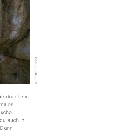
© Anthea Schaap
terkünfte in
ilien,
bsche
du auch in
? Dann