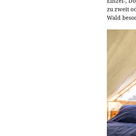
Einzel-, D
zu zweit o
Wald besod