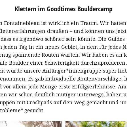
Klettern im Goodtimes Bouldercamp
n Fontainebleau ist wirklich ein Traum. Wir hatte
Klettererfahrungen draußen – und können uns jetz
, dass es irgendwo schöner sein könnte. Die Guides
h jeden Tag in ein neues Gebiet, in dem für jedes 
genug spannende Routen warten. Wir haben es an 
 alle Boulder einer Schwierigkeit durchzuprobieren
en wurde unsere Anfänger*innengruppe super lieb
enommen: Es gab individuelle Routenvorschläge, h
d vor allem jede Menge erste Erfolgserlebnisse. A
n wir schon deutlich mutiger unterwegs, haben u
ruppen mit Crashpads auf den Weg gemacht und un
robleme“ gesucht.