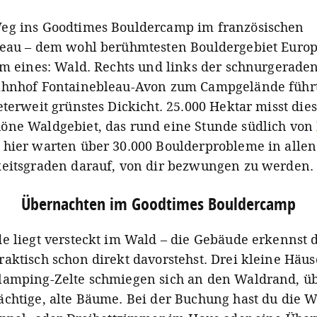
eg ins Goodtimes Bouldercamp im französischen
eau – dem wohl berühmtesten Bouldergebiet Europa
em eines: Wald. Rechts und links der schnurgeraden
hnhof Fontainebleau-Avon zum Campgelände führt,
eterweit grünstes Dickicht. 25.000 Hektar misst die
ne Waldgebiet, das rund eine Stunde südlich von
hier warten über 30.000 Boulderprobleme in allen
eitsgraden darauf, von dir bezwungen zu werden.
Übernachten im Goodtimes Bouldercamp
e liegt versteckt im Wald – die Gebäude erkennst d
aktisch schon direkt davorstehst. Drei kleine Häu
amping-Zelte schmiegen sich an den Waldrand, ü
chtige, alte Bäume. Bei der Buchung hast du die W