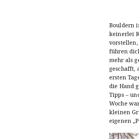
Bouldern i
keinerlei 
vorstellen
führen dic
mehr als 
geschafft,
ersten Tag
die Hand g
Tipps – un
Woche ware
kleinen G
eigenen „P