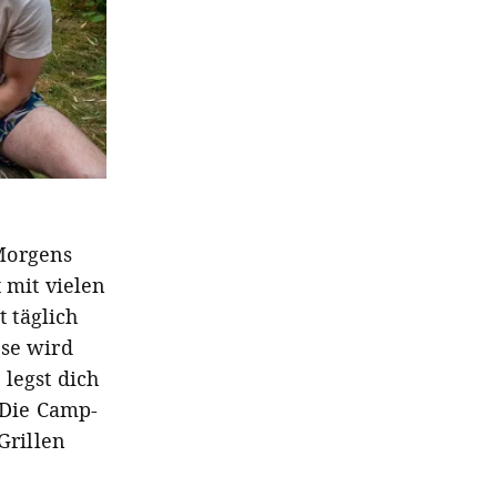
Morgens
 mit vielen
 täglich
sse wird
legst dich
 Die Camp-
Grillen