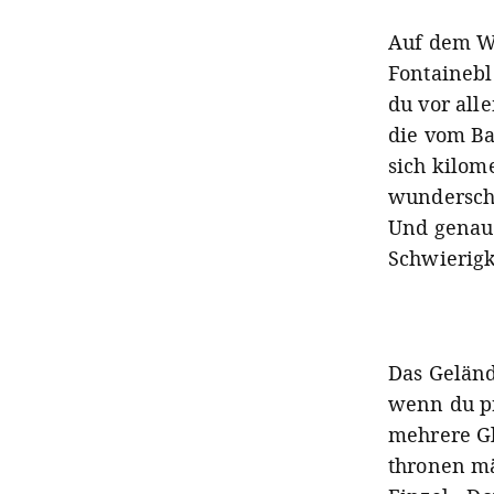
Auf dem W
Fontainebl
du vor all
die vom Ba
sich kilom
wunderschö
Und genau 
Schwierigk
Das Geländ
wenn du pr
mehrere Gl
thronen mä