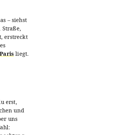
s – siehst
 Straße,
 erstreckt
ses
Paris
liegt.
u erst,
schen und
ber uns
ahl: