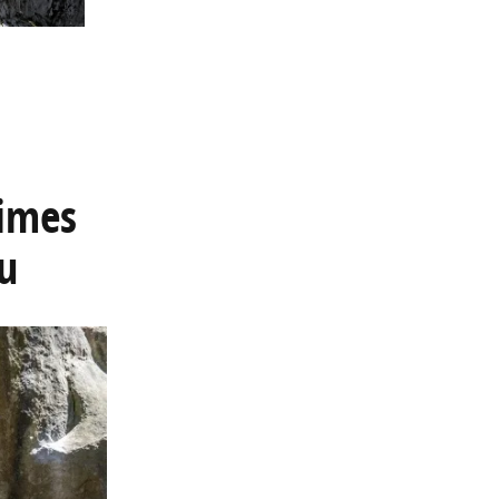
times
u