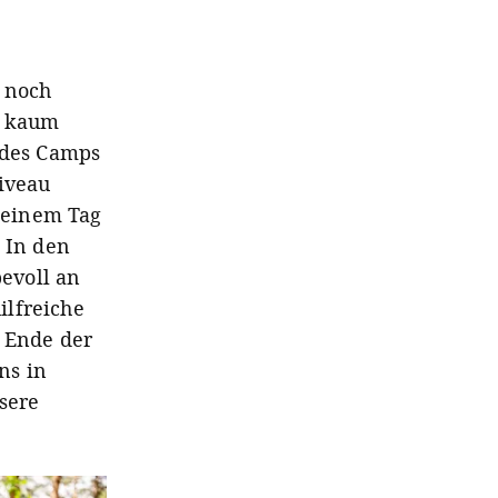
n noch
t kaum
 des Camps
Niveau
keinem Tag
. In den
evoll an
ilfreiche
m Ende der
ns in
sere