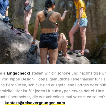
erie
Eingecheckt
stellen wir dir schöne und nachhaltige Un
vor: hippe Design-Hotels, gemütliche Ferienhäuser für Fam
ne Berghütten, schicke und ausgefallene Lodges oder hü
izile. Hier ist für jeden Urlaubstypen etwas dabei. Hast 
unft übernachtet, die wir unbedingt mal vorstellen sollen
 an
kontakt@reisevergnuegen.com
.