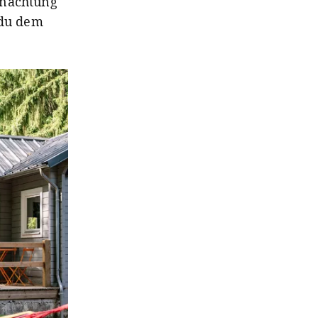
rnachtung
 du dem