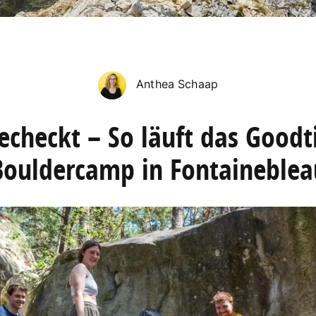
Anthea Schaap
echeckt – So läuft das Good
Bouldercamp in Fontaineblea