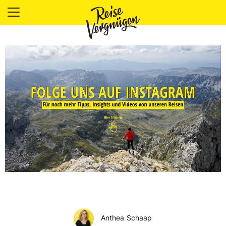
LÄNDER
UNTERKÜNFTE
FOOD
PLANUNG
OUTDOOR
Anthea Schaap