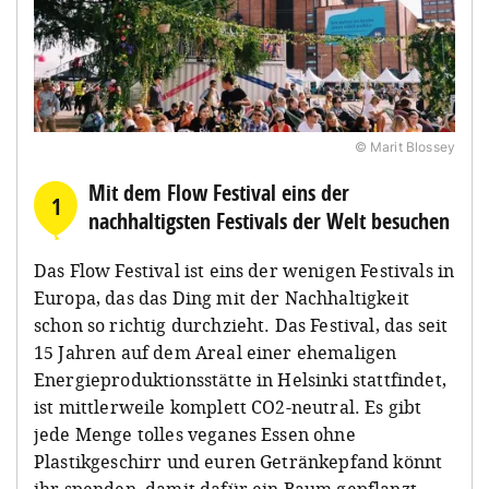
Flughafen mit dabei. Damit könnt ihr dann alle
kostet bei einem Flug von Berlin nach Helsinki
Straßenbahnen, U-Bahnen und Busse nutzen und
ungefähr 16 Euro.
kommt easy durch die Stadt.
© Marit Blossey
Mit dem Flow Festival eins der
1
nachhaltigsten Festivals der Welt besuchen
Das Flow Festival ist eins der wenigen Festivals in
Europa, das das Ding mit der Nachhaltigkeit
schon so richtig durchzieht. Das Festival, das seit
15 Jahren auf dem Areal einer ehemaligen
Energieproduktionsstätte in Helsinki stattfindet,
ist mittlerweile komplett CO2-neutral. Es gibt
jede Menge tolles veganes Essen ohne
Plastikgeschirr und euren Getränkepfand könnt
ihr spenden, damit dafür ein Baum gepflanzt