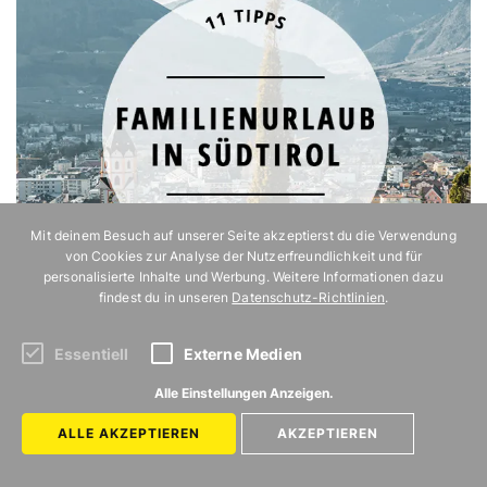
Mit deinem Besuch auf unserer Seite akzeptierst du die Verwendung
von Cookies zur Analyse der Nutzerfreundlichkeit und für
personalisierte Inhalte und Werbung. Weitere Informationen dazu
findest du in unseren
Datenschutz-Richtlinien
.
Essentiell
Externe Medien
Tipps für Familienurlaub
Alle Einstellungen Anzeigen.
Wer Kinder hat, weiß, dass es gar nicht so leicht ist,
ALLE AKZEPTIEREN
AKZEPTIEREN
alle Bedürfnisse der Familie im Urlaub unter einen
Sonnenhut zu bekommen. Doch die Südtiroler*innen