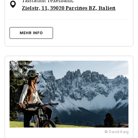
Talstation Texelbahn
,
Zielstr, 11, 39020 Parcines BZ, Italien
MEHR INFO
© David Karg