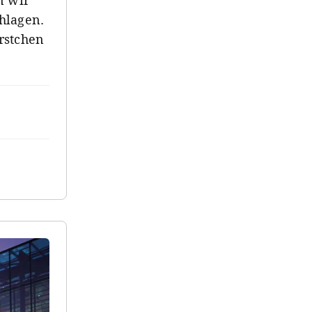
n wir
hlagen.
rstchen