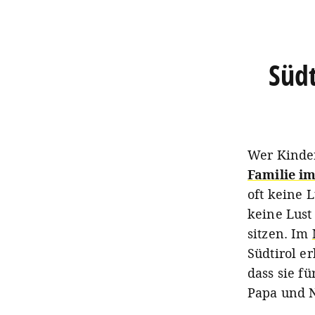
Südt
Wer Kinder 
Familie i
oft keine 
keine Lust
sitzen. Im
Südtirol e
dass sie fü
Papa und 