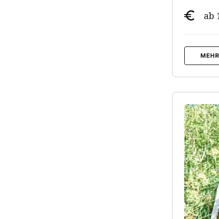
ab 
MEHR