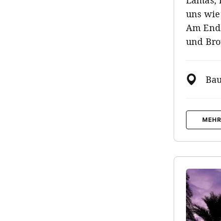
Lamas, 
uns wie
Am Ende
und Bro
Ba
MEHR