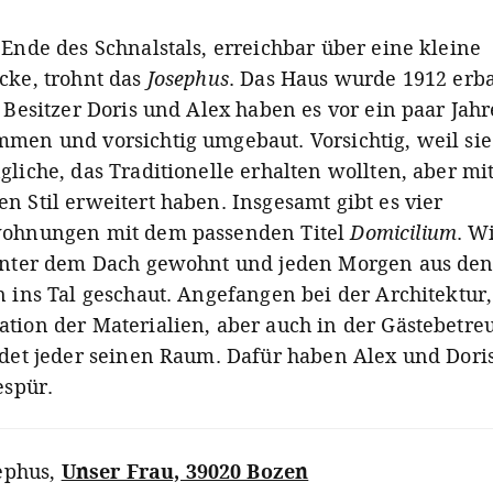
 Ende des Schnalstals, erreichbar über eine kleine
cke, trohnt das
Josephus
. Das Haus wurde 1912 erba
 Besitzer Doris und Alex haben es vor ein paar Jah
men und vorsichtig umgebaut. Vorsichtig, weil sie
liche, das Traditionelle erhalten wollten, aber mi
n Stil erweitert haben. Insgesamt gibt es vier
ohnungen mit dem passenden Titel
Domicilium
. W
unter dem Dach gewohnt und jeden Morgen aus den
n ins Tal geschaut. Angefangen bei der Architektur,
tion der Materialien, aber auch in der Gästebetre
ndet jeder seinen Raum. Dafür haben Alex und Dori
Gespür.
ephus
,
Unser Frau, 39020 Bozen