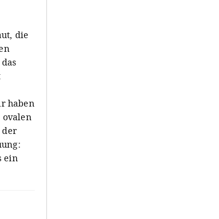
ut, die
ren
 das
t
ir haben
 ovalen
 der
uung:
s ein