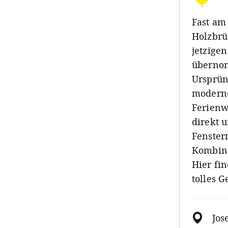
Fast am
Holzbrü
jetzigen
übernom
Ursprüng
moderne
Ferienw
direkt 
Fenster
Kombina
Hier fi
tolles 
Jos