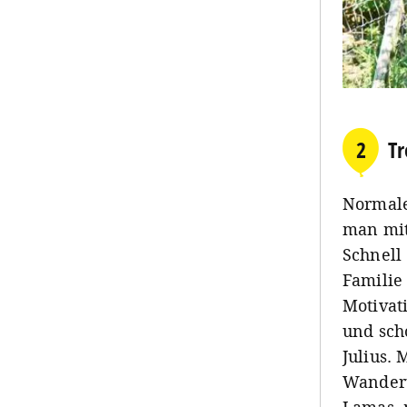
2
Tr
Normale
man mit
Schnell
Familie
Motivat
und sch
Julius.
M
Wanderu