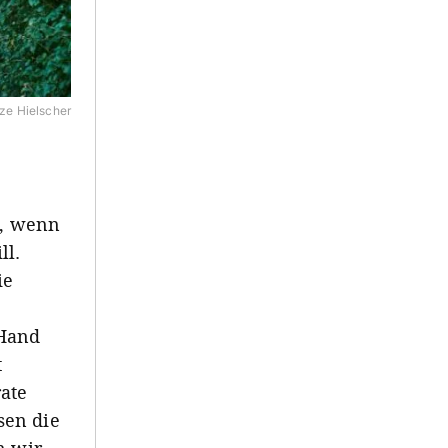
ze Hielscher
k, wenn
ll.
ie
 Hand
t
ate
sen die