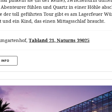
mal pinkeln sie (in der Reihe), zwischendrin dürfe
 Abenteurer fühlen und Quartz in einer Höhle absc
 der toll geführten Tour gibt es am Lagerfeuer Wü
t und ein Kind, das einen Mittagsschlaf braucht.
umgartenhof
,
Tabland 21, Naturns 39025
 INFO