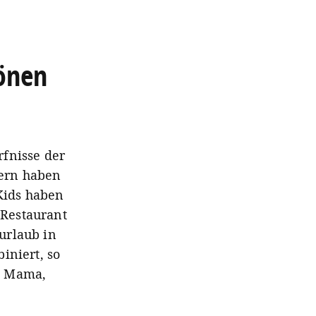
hönen
rfnisse der
ern haben
 Kids haben
Restaurant
urlaub in
iniert, so
ie Mama,