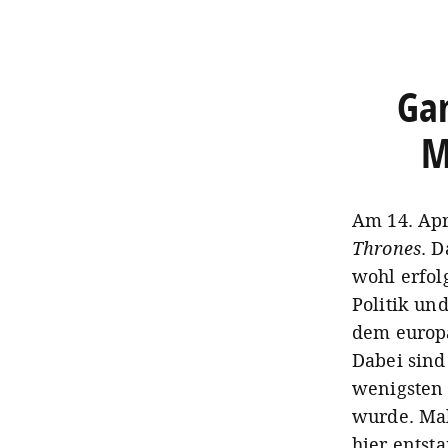
Gam
M
Am 14. Apri
Thrones
. D
wohl erfol
Politik un
dem europä
Dabei sind
wenigsten 
wurde. Malt
hier entst