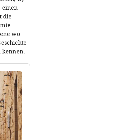
t einen
t die
amte
Szene wo
Geschichte
i kennen.