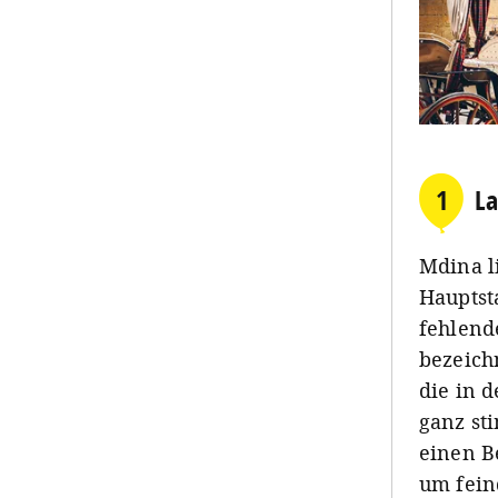
1
La
Mdina l
Hauptst
fehlende
bezeich
die in d
ganz st
einen B
um fein