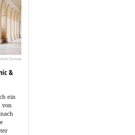
rlott Tornow
nic &
ch ein
s von
 nach
ie
ter