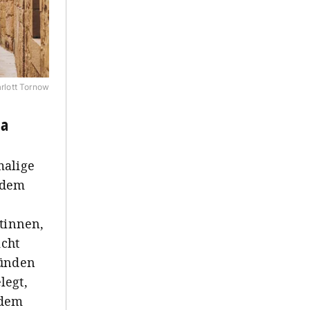
rlott Tornow
na
malige
 dem
stinnen,
icht
ründen
legt,
rdem