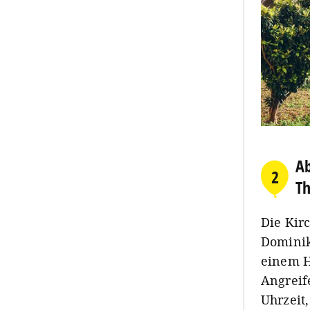
Ab
2
Th
Die Kir
Dominika
einem H
Angreif
Uhrzeit