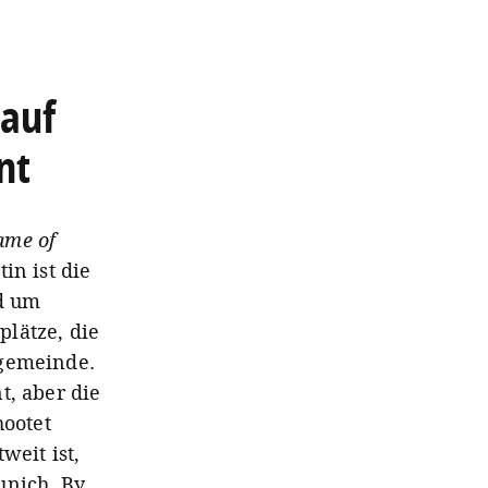
 auf
nt
ame of
in ist die
nd um
lätze, die
ngemeinde.
t, aber die
hootet
weit ist,
unich, By