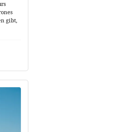
urs
rones
en gibt,