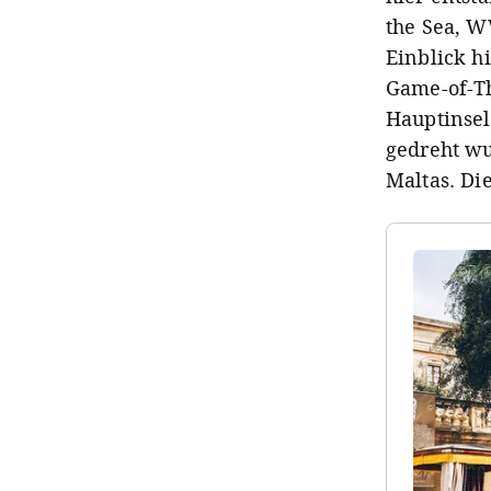
the Sea, W
Einblick h
Game-of-Th
Hauptinsel
gedreht wu
Maltas. Di