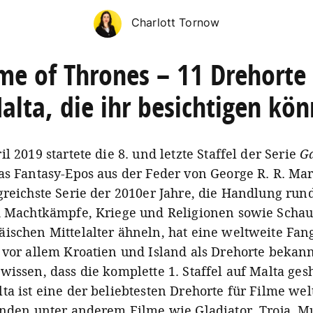
Charlott Tornow
e of Thrones – 11 Drehorte
alta, die ihr besichtigen kön
l 2019 startete die 8. und letzte Staffel der Serie
G
as Fantasy-Epos aus der Feder von George R. R. Mart
greichste Serie der 2010er Jahre, die Handlung ru
d Machtkämpfe, Kriege und Religionen sowie Schaup
ischen Mittelalter ähneln, hat eine weltweite Fa
 vor allem Kroatien und Island als Drehorte bekann
wissen, dass die komplette 1. Staffel auf Malta ges
a ist eine der beliebtesten Drehorte für Filme welt
anden unter anderem Filme wie Gladiator, Troja, M