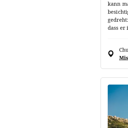
kann ma
besicht
gedreht:
dass er
Chu
Mis