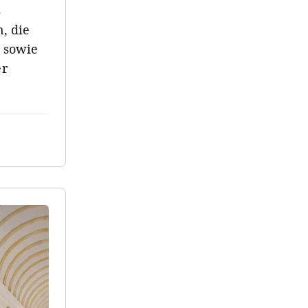
s
, die
, sowie
er