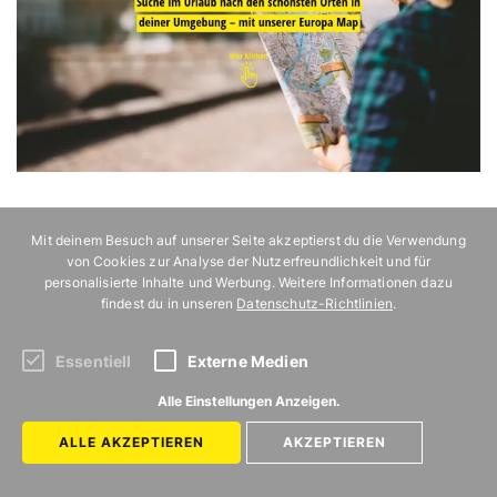
Mit deinem Besuch auf unserer Seite akzeptierst du die Verwendung
von Cookies zur Analyse der Nutzerfreundlichkeit und für
personalisierte Inhalte und Werbung. Weitere Informationen dazu
findest du in unseren
Datenschutz-Richtlinien
.
Essentiell
Externe Medien
ZURÜCK ZUR STARTSEITE
Alle Einstellungen Anzeigen.
ALLE AKZEPTIEREN
AKZEPTIEREN
REISEVERGNÜGEN