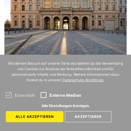
Mit deinem Besuch auf unserer Seite akzeptierst du die Verwendung
von Cookies zur Analyse der Nutzerfreundlichkeit und für
Museen in Deutschland
personalisierte Inhalte und Werbung. Weitere Informationen dazu
findest du in unseren
Datenschutz-Richtlinien
.
Auch in Deutschland gibt es überall Museen, die so
gut sind, dass sich eine Städtetrip alleine für ihren
Essentiell
Externe Medien
Besuch lohnt. Hier findest du 11 unserer Favoriten.
Alle Einstellungen Anzeigen.
Weiterlesen
ALLE AKZEPTIEREN
AKZEPTIEREN