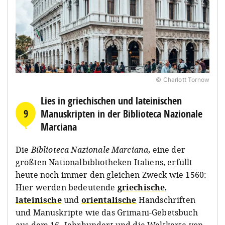
© Charlott Tornow
Lies in griechischen und lateinischen
9
Manuskripten in der Biblioteca Nazionale
Marciana
Die
Biblioteca Nazionale Marciana
, eine der
größten Nationalbibliotheken Italiens, erfüllt
heute noch immer den gleichen Zweck wie 1560:
Hier werden bedeutende
griechische
,
lateinische
und
orientalische
Handschriften
und Manuskripte wie das Grimani-Gebetsbuch
aus dem 16. Jahrhundert und die Weltkarte von