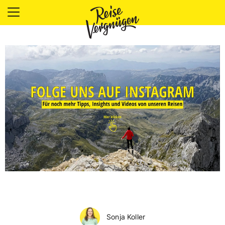
LÄNDER
UNTERKÜNFTE
FOOD
PLANUNG
OUTDOOR
Sonja Koller