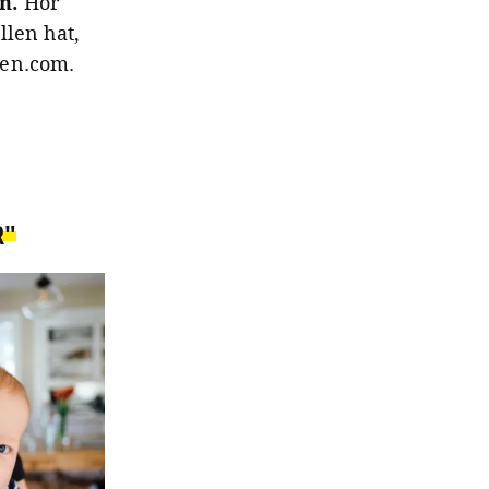
en.
Hör
llen hat,
gen.com.
R"