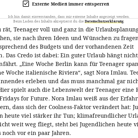
Externe Medien immer entsperren
Ich bin damit einverstanden, dass mir externe Inhalte angezeigt werden.
Beim Laden des Inhalts akzeptierst du die
Datenschutzerklärung
.
 rät, Teenager voll und ganz in die Urlaubsplanun
hen, sie nach ihren Ideen und Wünschen zu frage
sprechend des Budgets und der vorhandenen Zeit
. Das Credo ist dabei: Ein guter Urlaub hängt nich
fährt. „Eine Woche Berlin kann für Teenager spa
ine Woche italienische Riviera“, sagt Nora Imlau. T
nnendes erleben und das muss manchmal gar nich
Hier spielt auch die Lebenswelt der Teenager eine R
 Fridays for Future. Nora Imlau weiß aus der Erfah
ern, dass sich der Coolness-Faktor verändert hat: J
n heute viel stärker ihr Tun; klimafreundlicher Url
cht weit weg fliegt, steht bei Jugendlichen heute v
s noch vor ein paar Jahren.