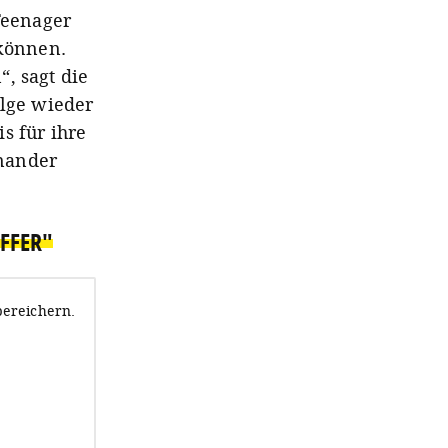
Teenager
 können.
, sagt die
olge wieder
s für ihre
nander
OFFER"
bereichern.