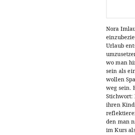
Nora Imlau
einzubezie
Urlaub ent
umzusetzen
wo man hin
sein als e
wollen Spa
weg sein. 
Stichwort:
ihren Kind
reflektiere
den man ni
im Kurs al