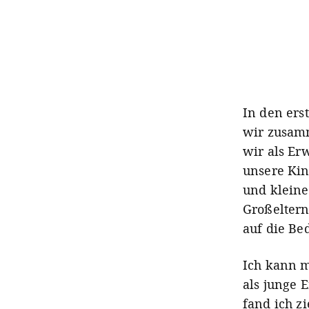
In den ers
wir zusamm
wir als Er
unsere Kin
und klein
Großeltern
auf die Be
Ich kann m
als junge 
fand ich z