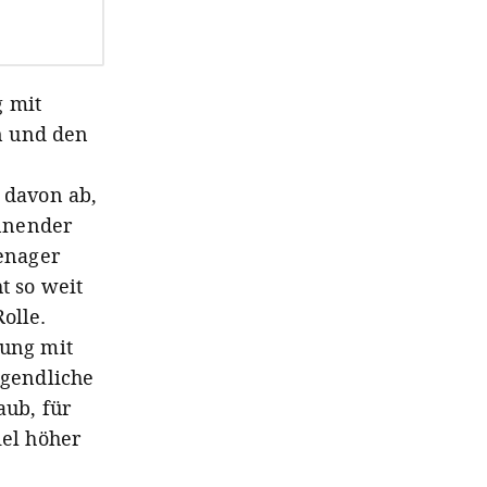
g mit
n und den
t davon ab,
nnender
eenager
t so weit
olle.
rung mit
ugendliche
aub, für
iel höher