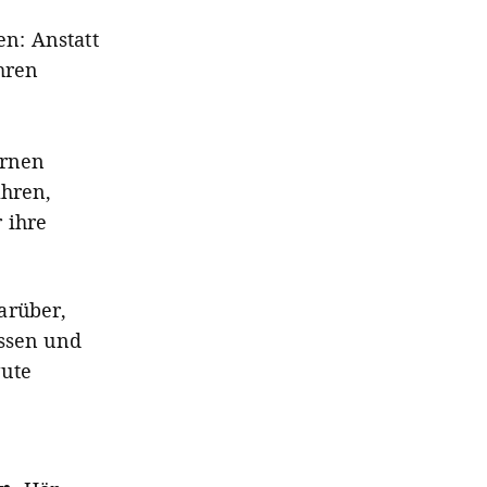
n: Anstatt
hren
ernen
ahren,
 ihre
arüber,
assen und
gute