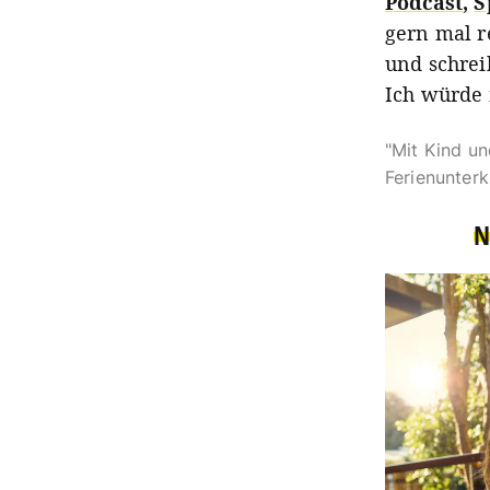
Podcast
,
S
gern mal r
und schrei
Ich würde 
"Mit Kind un
Ferienunter
N