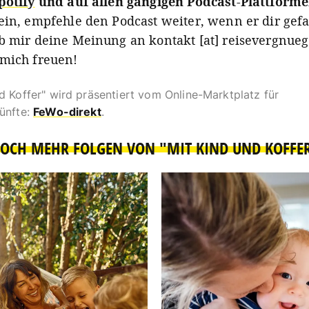
potify
und auf allen gängigen Podcast-Plattform
ein, empfehle den Podcast weiter, wenn er dir gefa
b mir deine Meinung an kontakt [at] reisevergnue
mich freuen!
d Koffer" wird präsentiert vom Online-Marktplatz für
künfte:
FeWo-direkt
.
OCH MEHR FOLGEN VON "MIT KIND UND KOFFE