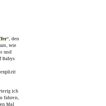
ffer
“, den
rum, wie
ns und
f Babys
explizit
ierig ich
u fahren,
ten Mal