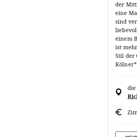
der Mit
eine Ma
sind ve
liebevol
einem B
ist mehr
Stil der
Kölner*
die
Ric
Zim