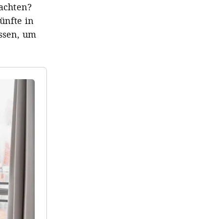
nachten?
ünfte in
üssen, um