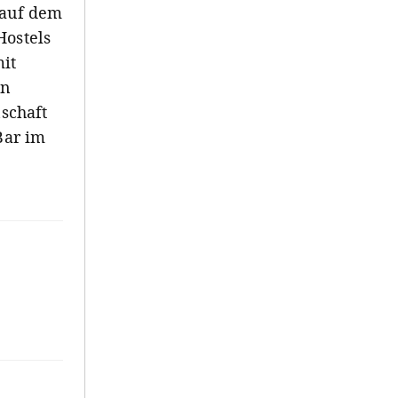
 auf dem
Hostels
it
in
schaft
Bar im