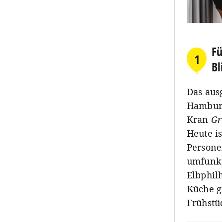
Fü
1
Bl
Das aus
Hamburg
Kran
Gr
Heute i
Persone
umfunkt
Elbphil
Küche gi
Frühstü