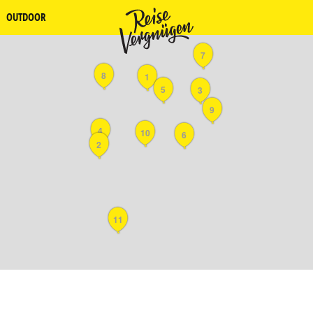
OUTDOOR
7
8
1
5
3
9
4
10
6
2
11