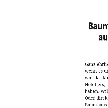
Baum
au
Ganz ehrli
wenn es um
war das la
Hoteliers,
haben. Wil
Oder direk
Baumhaus o