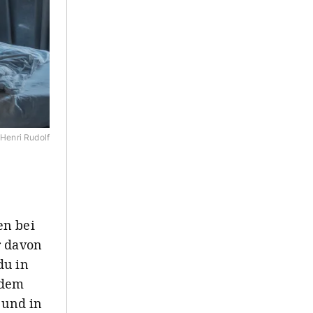
Henri Rudolf
en bei
r davon
du in
 dem
 und in