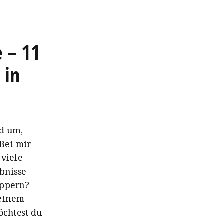
 – 11
 in
nd um,
Bei mir
 viele
ebnisse
ppern?
 einem
chtest du