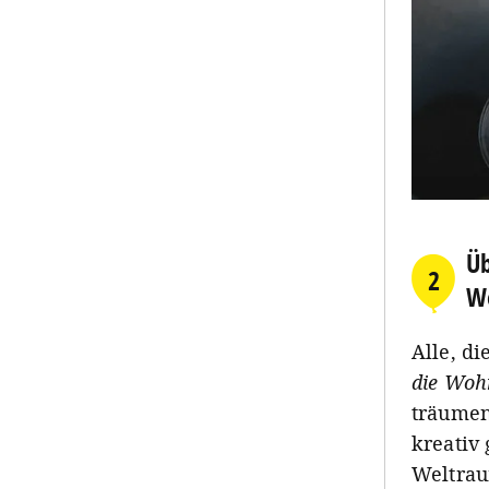
Üb
2
W
Alle, d
die Woh
träumen
kreativ
Weltrau