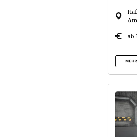
Ha
Am 
ab 
MEHR