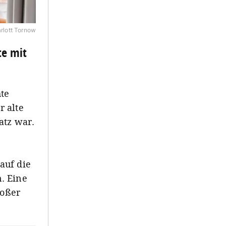
rlott Tornow
te mit
te
r alte
atz war.
auf die
. Eine
roßer