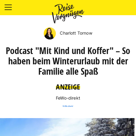
LÄNDER
UNTERKÜNFTE
Charlott Tornow
FOOD
PLANUNG
Podcast "Mit Kind und Koffer" – So
OUTDOOR
haben beim Winterurlaub mit der
Familie alle Spaß
ANZEIGE
FeWo-direkt