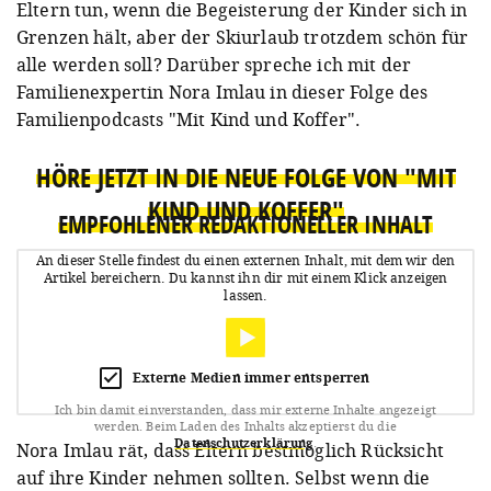
Eltern tun, wenn die Begeisterung der Kinder sich in
Grenzen hält, aber der Skiurlaub trotzdem schön für
alle werden soll?
Darüber spreche ich mit der
Familienexpertin Nora Imlau in dieser Folge des
Familienpodcasts "Mit Kind und Koffer".
HÖRE JETZT IN DIE NEUE FOLGE VON "MIT
KIND UND KOFFER"
EMPFOHLENER REDAKTIONELLER INHALT
An dieser Stelle findest du einen externen Inhalt, mit dem wir den
Artikel bereichern.
Du kannst ihn dir mit einem Klick anzeigen
lassen.
Externe Medien immer entsperren
Ich bin damit einverstanden, dass mir externe Inhalte angezeigt
werden.
Beim Laden des Inhalts akzeptierst du die
Datenschutzerklärung
.
Nora Imlau rät, dass Eltern bestmöglich Rücksicht
auf ihre Kinder nehmen sollten. Selbst wenn die