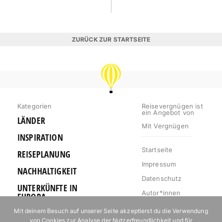
ZURÜCK ZUR STARTSEITE
REISEVERGNÜGEN
Kategorien
Reisevergnügen ist
ein Angebot von
LÄNDER
Mit Vergnügen
INSPIRATION
Startseite
REISEPLANUNG
Impressum
NACHHALTIGKEIT
Datenschutz
UNTERKÜNFTE IN
Autor*innen
EUROPA
Mediakit
Mit deinem Besuch auf unserer Seite akzeptierst du die Verwendung
OUTDOOR
von Cookies zur Analyse der Nutzerfreundlichkeit und für
Jobs