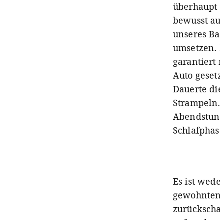
überhaupt 
bewusst au
unseres Ba
umsetzen. 
garantiert
Auto geset
Dauerte di
Strampeln. 
Abendstund
Schlafphas
Es ist wed
gewohnten 
zurückscha