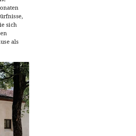
monaten
ürfnisse,
ie sich
sen
use als