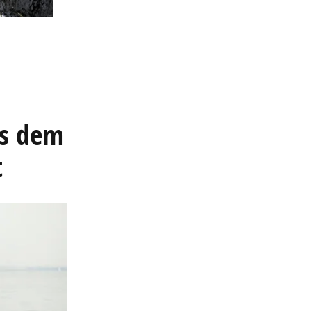
us dem
t