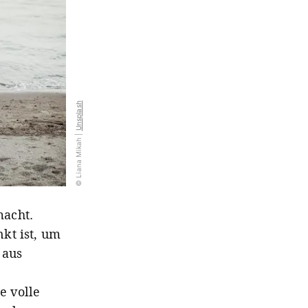
Unsplash
© Liana Mikah |
macht.
kt ist, um
 aus
e volle