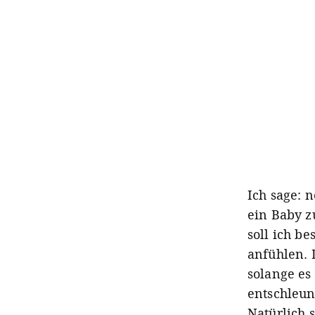
Ich sage: n
ein Baby z
soll ich be
anfühlen. 
solange es
entschleun
Natürlich 