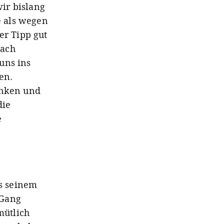
ir bislang
e als wegen
er Tipp gut
nach
uns ins
en.
inken und
die
e
us seinem
 Gang
mütlich