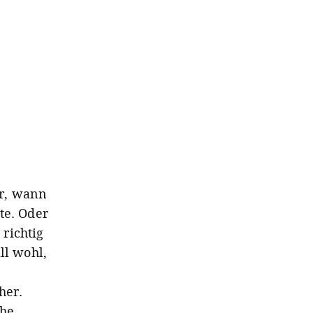
er, wann
te. Oder
 richtig
ll wohl,
her.
che