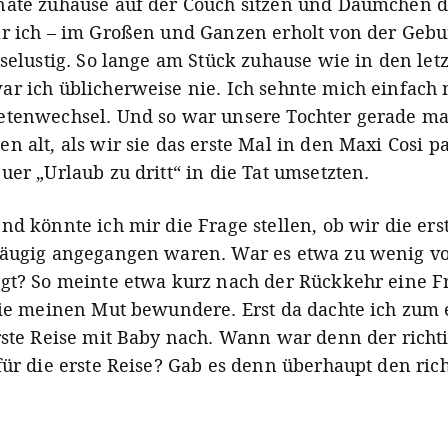
nate zuhause auf der Couch sitzen und Däumchen 
r ich – im Großen und Ganzen erholt von der Gebu
iselustig. So lange am Stück zuhause wie in den let
r ich üblicherweise nie. Ich sehnte mich einfach
tenwechsel. Und so war unsere Tochter gerade ma
n alt, als wir sie das erste Mal in den Maxi Cosi 
uer „Urlaub zu dritt“ in die Tat umsetzten.
nd könnte ich mir die Frage stellen, ob wir die ers
äugig angegangen waren. War es etwa zu wenig vo
gt? So meinte etwa kurz nach der Rückkehr eine F
sie meinen Mut bewundere. Erst da dachte ich zum 
rste Reise mit Baby nach. Wann war denn der richt
für die erste Reise? Gab es denn überhaupt den ric