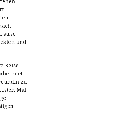
drehen
rt –
zten
 nach
l süße
packten und
te Reise
rbereitet
reundin zu
ersten Mal
ige
htigen