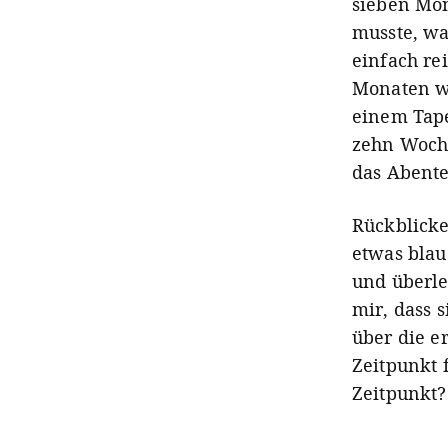
sieben Mo
musste, wa
einfach re
Monaten wa
einem Tape
zehn Woche
das Abente
Rückblicke
etwas blau
und überle
mir, dass 
über die e
Zeitpunkt 
Zeitpunkt?