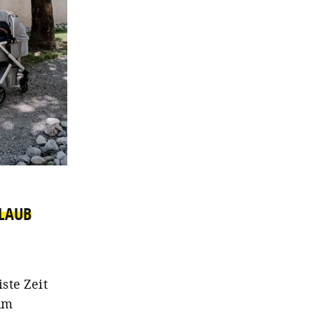
RLAUB
ste Zeit
 um