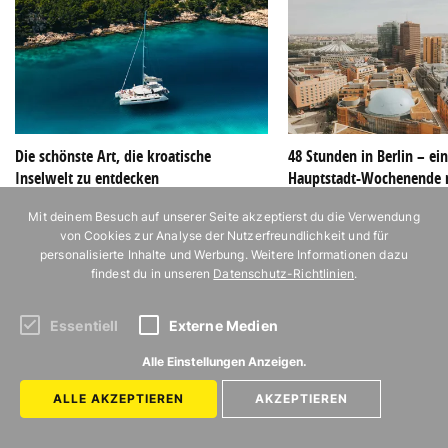
Die schönste Art, die kroatische
48 Stunden in Berlin – ei
Inselwelt zu entdecken
Hauptstadt-Wochenende 
Potsdamer Platz
Mit deinem Besuch auf unserer Seite akzeptierst du die Verwendung
von Cookies zur Analyse der Nutzerfreundlichkeit und für
personalisierte Inhalte und Werbung. Weitere Informationen dazu
findest du in unseren
Datenschutz-Richtlinien
.
Essentiell
Externe Medien
Alle Einstellungen Anzeigen.
ALLE AKZEPTIEREN
AKZEPTIEREN