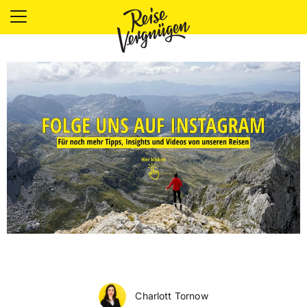
LÄNDER
UNTERKÜNFTE
FOOD
PLANUNG
OUTDOOR
Charlott Tornow