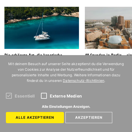
Die schönste Art, die kroatische
48 Stunden in Berlin – ei
Inselwelt zu entdecken
Hauptstadt-Wochenende 
Mit deinem Besuch auf unserer Seite akzeptierst du die Verwendung
Potsdamer Platz
von Cookies zur Analyse der Nutzerfreundlichkeit und für
personalisierte Inhalte und Werbung. Weitere Informationen dazu
findest du in unseren
Datenschutz-Richtlinien
.
Essentiell
Externe Medien
Alle Einstellungen Anzeigen.
ALLE AKZEPTIEREN
AKZEPTIEREN