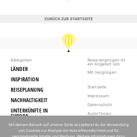
ZURÜCK ZUR STARTSEITE
REISEVERGNÜGEN
Kategorien
Reisevergnügen ist
ein Angebot von
LÄNDER
Mit Vergnügen
INSPIRATION
Startseite
REISEPLANUNG
Impressum
NACHHALTIGKEIT
Datenschutz
UNTERKÜNFTE IN
Autor*innen
EUROPA
Mediakit
Mit deinem Besuch auf unserer Seite akzeptierst du die Verwendung
OUTDOOR
von Cookies zur Analyse der Nutzerfreundlichkeit und für
Jobs
URLAUB FÜR
personalisierte Inhalte und Werbung. Weitere Informationen dazu