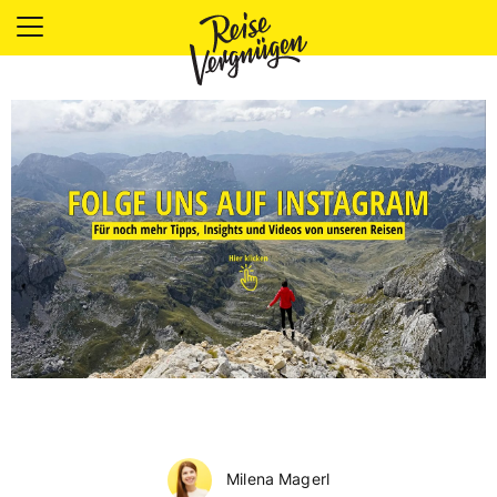
LÄNDER
UNTERKÜNFTE
FOOD
PLANUNG
OUTDOOR
Milena Magerl