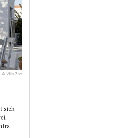
© Villa Zoé
t sich
ei
nirs