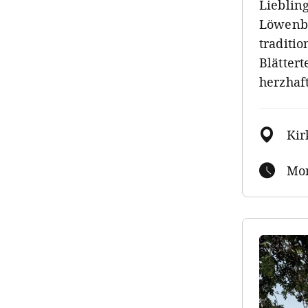
Lieblin
Löwenbr
traditi
Blättert
herzhaf
Kir
Mon