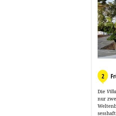
2
Fr
Die
Vill
nur zwe
Weltenb
sesshaf