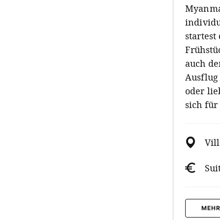
Myanmar
individ
startest
Frühstü
auch de
Ausflug
oder li
sich fü
Vil
Sui
MEHR