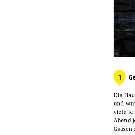
1
Ge
Die Haup
und wir
viele K
Abend je
Gassen 