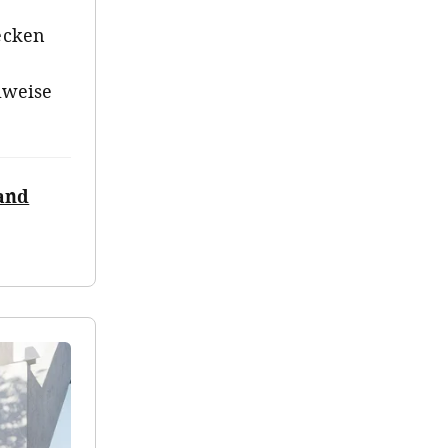
ecken
hlweise
land