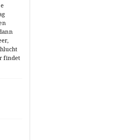
ne
ag
hen
 dann
er,
chlucht
r findet