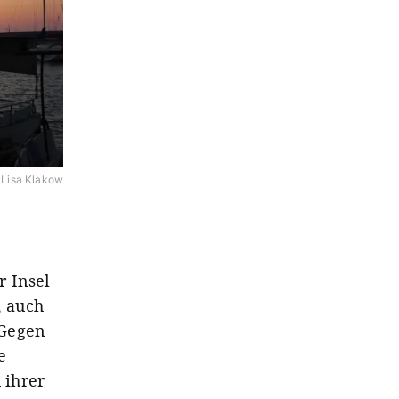
Lisa Klakow
r Insel
, auch
 Gegen
e
 ihrer