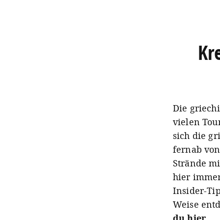
Kre
Die griech
vielen Tou
sich die g
fernab von
Strände mi
hier imme
Insider-Ti
Weise ent
du hier.