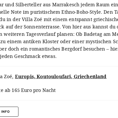
 und Silberteller aus Marrakesch jedem Raum ei
uelle Note im puristischem Ethno-Boho-Style. Den T
 du in der Villa Zoé mit einem entspannt griechisc
ck auf der Sonnenterrasse. Von hier aus kannst du
n weiteren Tagesverlauf planen: Ob Badetag am Me
 zu einem antiken Kloster oder einer mystischen S
eber doch ein romantisches Bergdorf besuchen – hie
r jeden Geschmack etwas.
la Zoé
,
Europis, Koutouloufari, Griechenland
te ab 165 Euro pro Nacht
 INFO