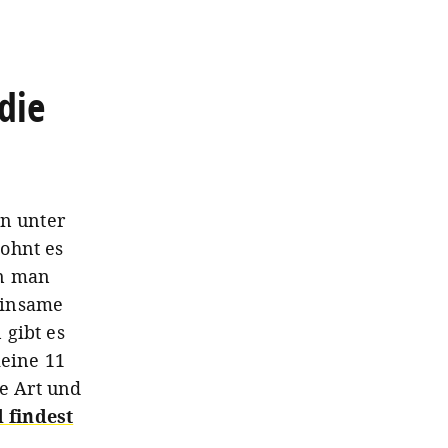
 die
rn unter
ohnt es
nn man
einsame
 gibt es
eine 11
ge Art und
 findest