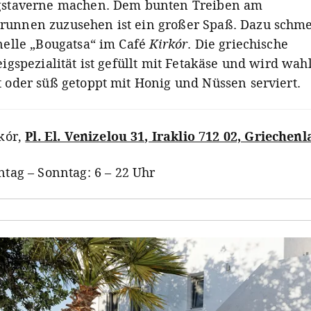
gstaverne machen. Dem bunten Treiben am
unnen zuzusehen ist ein großer Spaß. Dazu schm
onelle „Bougatsa“ im Café
Kirkór
. Die griechische
eigspezialität ist gefüllt mit Fetakäse und wird wa
t oder süß getoppt mit Honig und Nüssen serviert.
kór
,
Pl. El. Venizelou 31, Iraklio 712 02, Griechen
tag – Sonntag: 6 – 22 Uhr