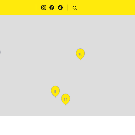
10
9
11