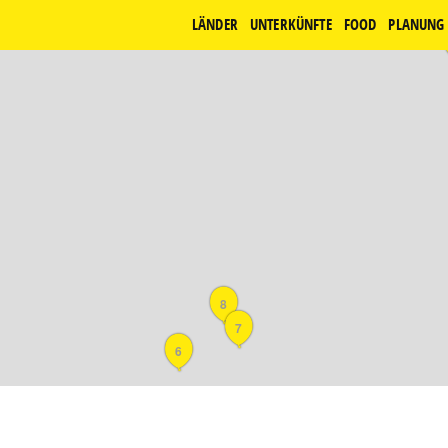
LÄNDER
UNTERKÜNFTE
FOOD
PLANUNG
8
7
6