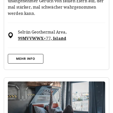
unangenehmer Geruch von faulen Eiern auf, der
mal stärker, mal schwächer wahrgenommen
werden kann.
Seltún Geothermal Area
,
99MVVWWX+77, Island
MEHR INFO