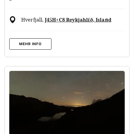
Hverfjall
,
J45H+C8 Reykjahlíð, Island
MEHR INFO