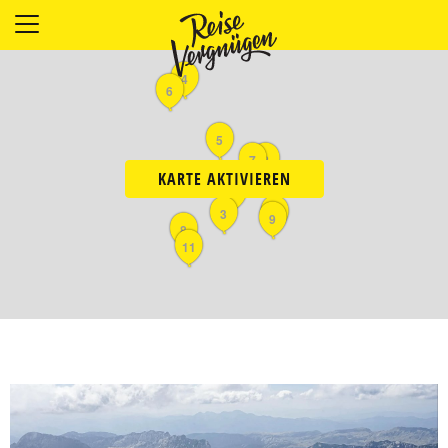
LÄNDER
4
UNTERKÜNFTE
6
FOOD
5
PLANUNG
7
2
OUTDOOR
KARTE AKTIVIEREN
10
1
3
9
8
11