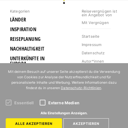
Kategorien
Reisevergnügen ist
ein Angebot von
LÄNDER
Mit Vergnügen
INSPIRATION
Startseite
REISEPLANUNG
Impressum
NACHHALTIGKEIT
Datenschutz
UNTERKÜNFTE IN
Autor*innen
EUROPA
Mediakit
Mit deinem Besuch auf unserer Seite akzeptierst du die Verwendung
OUTDOOR
von Cookies zur Analyse der Nutzerfreundlichkeit und für
Jobs
URLAUB FÜR
personalisierte Inhalte und Werbung. Weitere Informationen dazu
Kontakt
FOODIES
findest du in unseren
Datenschutz-Richtlinien
.
Essentiell
Externe Medien
Abonniere unseren Newsletter!
Alle Einstellungen Anzeigen.
ALLE AKZEPTIEREN
AKZEPTIEREN