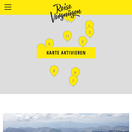
LÄNDER
4
5
UNTERKÜNFTE
1
3
FOOD
11
PLANUNG
2
9
10
OUTDOOR
KARTE AKTIVIEREN
8
6
7