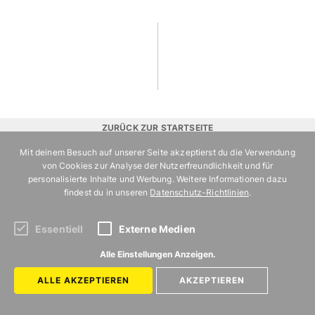
ZURÜCK ZUR STARTSEITE
Mit deinem Besuch auf unserer Seite akzeptierst du die Verwendung
von Cookies zur Analyse der Nutzerfreundlichkeit und für
REISEVERGNÜGEN
personalisierte Inhalte und Werbung. Weitere Informationen dazu
findest du in unseren
Datenschutz-Richtlinien
.
Kategorien
Reisevergnügen ist
Essentiell
Externe Medien
ein Angebot von
LÄNDER
Mit Vergnügen
Alle Einstellungen Anzeigen.
INSPIRATION
ALLE AKZEPTIEREN
AKZEPTIEREN
Startseite
REISEPLANUNG
Impressum
NACHHALTIGKEIT