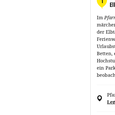
1
El
Im
Pfar
märchen
der Elbt
Ferienw
Urlaubst
Betten, 
Hochstu
ein Par
beobach
Pfa
Len