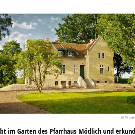
© Pfarr
bt im Garten des Pfarrhaus Mödlich und erkund