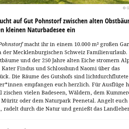
© G
ucht auf Gut Pohnstorf zwischen alten Obstbä
n kleinen Naturbadesee ein
Pohnstorf
macht ihr in einem 10.000 m² großen Ga
n der Mecklenburgischen Schweiz Familienurlaub.
tbäume und der 250 Jahre alten Eiche stromern Al
 Kater Findus und Schlosshund Naomi über das
ück. Die Räume des Gutshofs sind lichtdurchflutete
er*innen empfangen euch herzlich. Für Ausflüge h
l zischen vielen Badeseen, Wäldern, dem Kumme
r Müritz oder dem Naturpark Peenetal. Angelt euch 
n, radelt durch die Natur und genießt das Landlebe