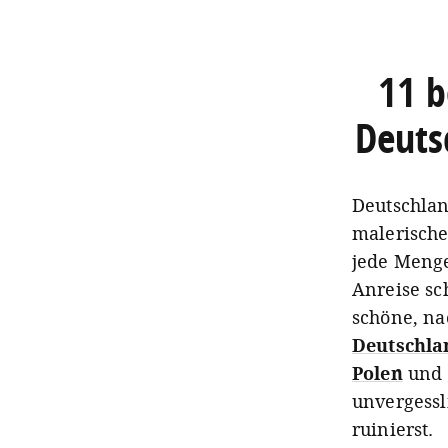
11 b
Deuts
Deutschlan
malerische
jede Menge
Anreise sc
schöne, na
Deutschla
Polen
und
unvergessl
ruinierst.