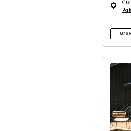
Gut
Poh
MEHR