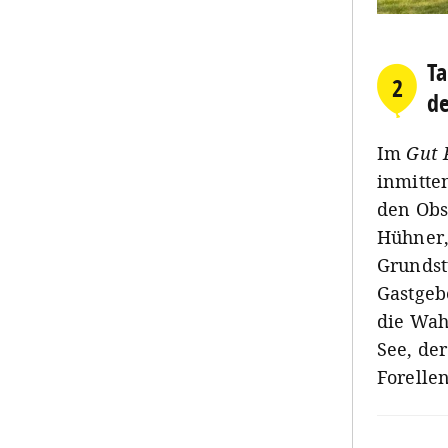
Ta
2
de
Im
Gut 
inmitte
den Obs
Hühner,
Grundst
Gastgeb
die Wah
See, de
Forelle