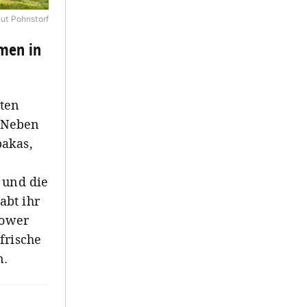
ut Pohnstorf
umen in
rten
 Neben
pakas,
 und die
abt ihr
rower
frische
n.