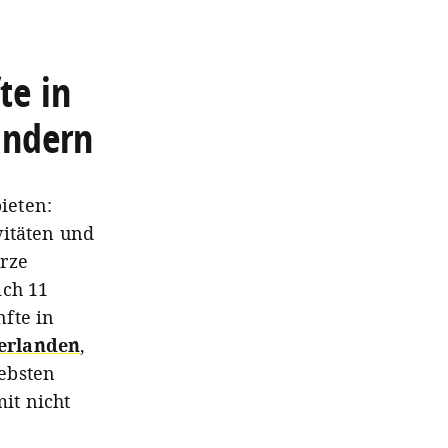
te in
ändern
ieten:
vitäten und
urze
ich 11
fte in
erlanden
,
ebsten
it nicht