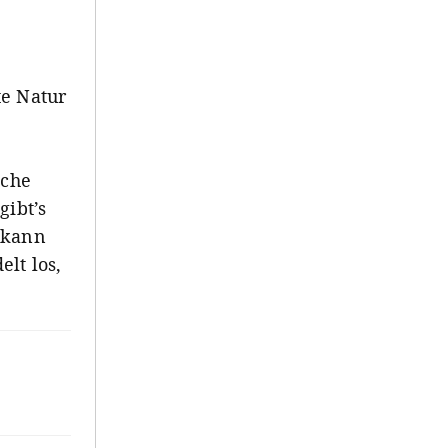
te Natur
iche
gibt’s
 kann
lt los,