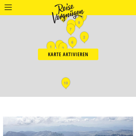
LÄNDER
11
8
9
UNTERKÜNFTE
5
7
FOOD
2
6
PLANUNG
4
1
3
OUTDOOR
KARTE AKTIVIEREN
10