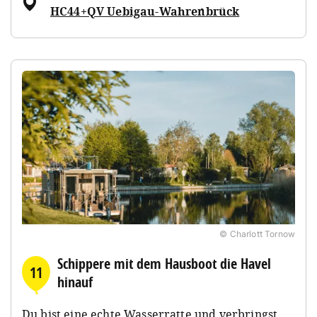
HC44+QV Uebigau-Wahrenbrück
© Charlott Tornow
Schippere mit dem Hausboot die Havel
11
hinauf
Du bist eine echte Wasserratte und verbringst