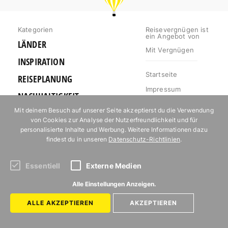
Kategorien
Reisevergnügen ist
ein Angebot von
LÄNDER
Mit Vergnügen
INSPIRATION
Startseite
REISEPLANUNG
Impressum
NACHHALTIGKEIT
Datenschutz
Mit deinem Besuch auf unserer Seite akzeptierst du die Verwendung
UNTERKÜNFTE IN
Autor*innen
von Cookies zur Analyse der Nutzerfreundlichkeit und für
EUROPA
personalisierte Inhalte und Werbung. Weitere Informationen dazu
Mediakit
OUTDOOR
findest du in unseren
Datenschutz-Richtlinien
.
Jobs
URLAUB FÜR
Kontakt
FOODIES
Essentiell
Externe Medien
Alle Einstellungen Anzeigen.
Abonniere unseren Newsletter!
ALLE AKZEPTIEREN
AKZEPTIEREN