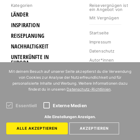
Kategorien
Reisevergnügen ist
ein Angebot von
LÄNDER
Mit Vergnügen
INSPIRATION
Startseite
REISEPLANUNG
Impressum
NACHHALTIGKEIT
Datenschutz
UNTERKÜNFTE IN
Autor*innen
EUROPA
Mediakit
Mit deinem Besuch auf unserer Seite akzeptierst du die Verwendung
OUTDOOR
von Cookies zur Analyse der Nutzerfreundlichkeit und für
Jobs
URLAUB FÜR
personalisierte Inhalte und Werbung. Weitere Informationen dazu
Kontakt
FOODIES
findest du in unseren
Datenschutz-Richtlinien
.
Essentiell
Externe Medien
Abonniere unseren Newsletter!
Alle Einstellungen Anzeigen.
ALLE AKZEPTIEREN
AKZEPTIEREN