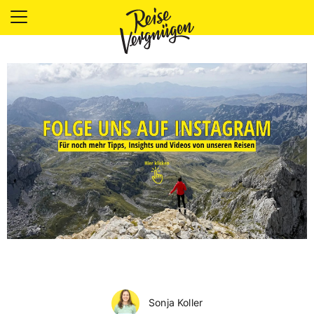
LÄNDER
UNTERKÜNFTE
FOOD
PLANUNG
OUTDOOR
Sonja Koller