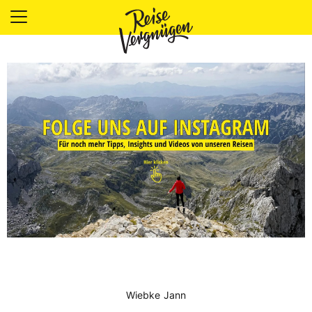
LÄNDER
UNTERKÜNFTE
FOOD
PLANUNG
OUTDOOR
Wiebke Jann