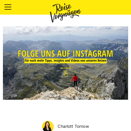
LÄNDER
UNTERKÜNFTE
FOOD
PLANUNG
OUTDOOR
Charlott Tornow