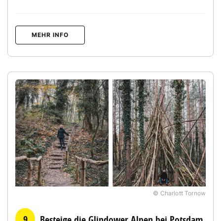
MEHR INFO
© Charlott Tornow
9
Besteige die Glindower Alpen bei Potsdam