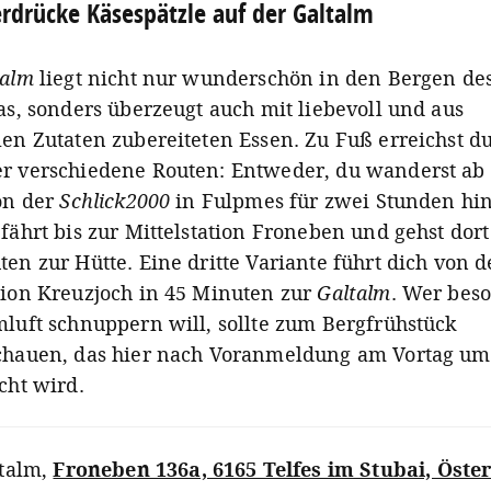
rdrücke Käsespätzle auf der Galtalm
talm
liegt nicht nur wunderschön in den Bergen de
as, sonders überzeugt auch mit liebevoll und aus
len Zutaten zubereiteten Essen. Zu Fuß erreichst du
r verschiedene Routen: Entweder, du wanderst ab
ion der
Schlick2000
in Fulpmes für zwei Stunden hin
fährt bis zur Mittelstation Froneben und gehst dort
en zur Hütte. Eine dritte Variante führt dich von d
tion Kreuzjoch in 45 Minuten zur
Galtalm
. Wer bes
mluft schnuppern will, sollte zum Bergfrühstück
chauen, das hier nach Voranmeldung am Vortag um
cht wird.
talm
,
Froneben 136a, 6165 Telfes im Stubai, Öste