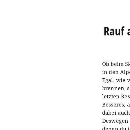
Rauf 
Ob beim Sk
in den Alp
Egal, wie 
brennen, s
letzten Re
Besseres, 
dabei auch
Deswegen s
denen du t