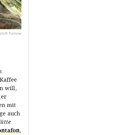
rlott Tornow
m
Kaffee
 will,
ger
en mit
age auch
ütte
ontafon
,