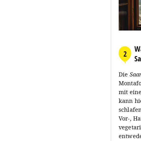
Wa
2
Sa
Die
Saar
Montafo
mit ein
kann hi
schlafe
Vor-, H
vegetari
entwede