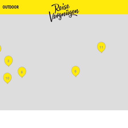
OUTDOOR
11
3
6
8
10