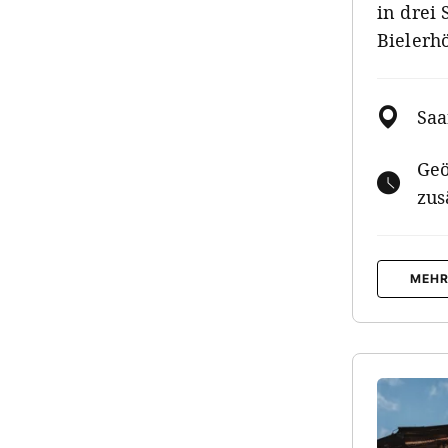
in drei
Bielerh
Saa
Geö
zus
MEHR