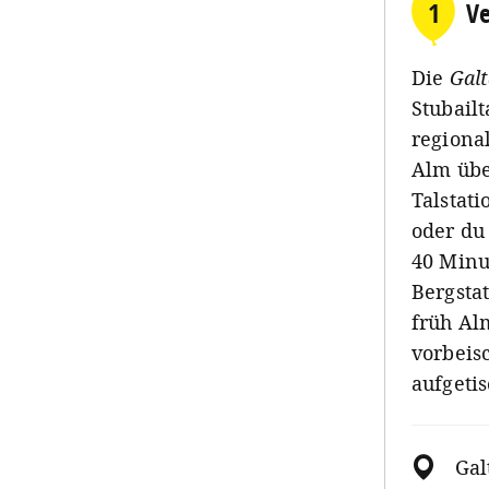
1
Ve
Die
Gal
Stubailt
regiona
Alm übe
Talstat
oder du 
40 Minut
Bergsta
früh Al
vorbeis
aufgetis
Gal