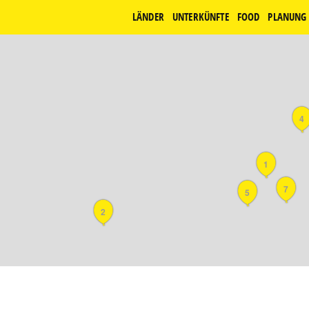
LÄNDER
UNTERKÜNFTE
FOOD
PLANUNG
4
1
7
5
2