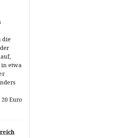
s
 die
 der
auf,
 in etwa
er
onders
 20 Euro
rreich