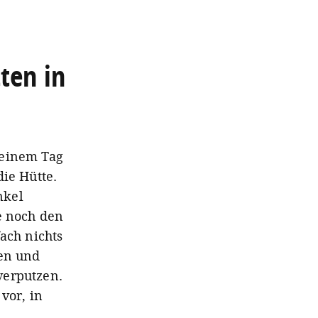
ten in
 einem Tag
ie Hütte.
nkel
e noch den
ach nichts
ten und
verputzen.
vor, in