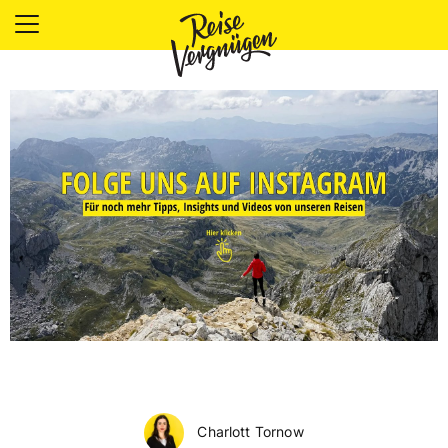
LÄNDER
UNTERKÜNFTE
FOOD
PLANUNG
OUTDOOR
Charlott Tornow