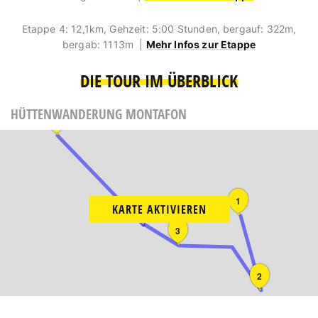
Etappe 4: 12,1km, Gehzeit: 5:00 Stunden, bergauf: 322m,
bergab: 1113m |
Mehr Infos zur Etappe
DIE TOUR IM ÜBERBLICK
HÜTTENWANDERUNG MONTAFON
5
1
KARTE AKTIVIEREN
4
3
2