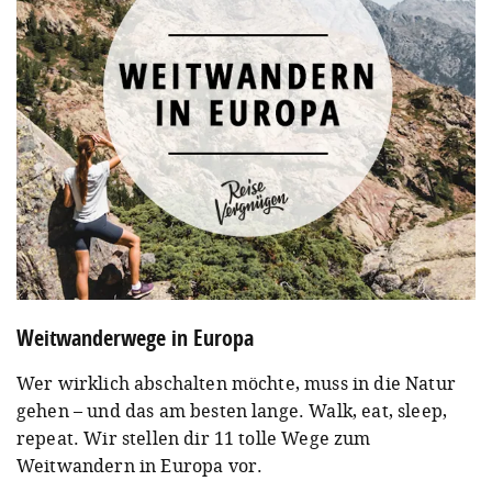
Empfang ist umso schlechter, je abgelegener das
und kürzere Wanderwege.
Wasserflasche
Wanderung musst du dich an Seilen hochziehen
Haus ist.
1 Powerbank
oder (sehr kurze) Klettersteigpassagen meistern.
Ich bin übrigens die ersten zwei Etappen allein
gelaufen und wurde bei der letzten von einer
Wanderführerin begleitet.
Weitwanderwege in Europa
Wer wirklich abschalten möchte, muss in die Natur
gehen – und das am besten lange. Walk, eat, sleep,
repeat. Wir stellen dir 11 tolle Wege zum
Weitwandern in Europa vor.