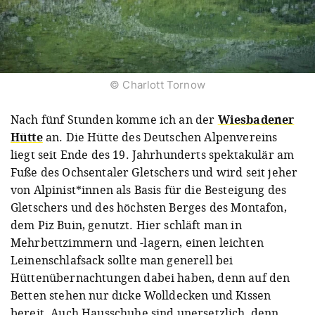
© Charlott Tornow
Nach fünf Stunden komme ich an der
Wiesbadener
Hütte
an. Die Hütte des Deutschen Alpenvereins
liegt seit Ende des 19. Jahrhunderts spektakulär am
Fuße des Ochsentaler Gletschers und wird seit jeher
von Alpinist*innen als Basis für die Besteigung des
Gletschers und des höchsten Berges des Montafon,
dem Piz Buin, genutzt. Hier schläft man in
Mehrbettzimmern und -lagern, einen leichten
Leinenschlafsack sollte man generell bei
Hüttenübernachtungen dabei haben, denn auf den
Betten stehen nur dicke Wolldecken und Kissen
bereit. Auch Hausschuhe sind unersetzlich, denn