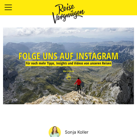
LÄNDER
UNTERKÜNFTE
FOOD
PLANUNG
OUTDOOR
Sonja Koller