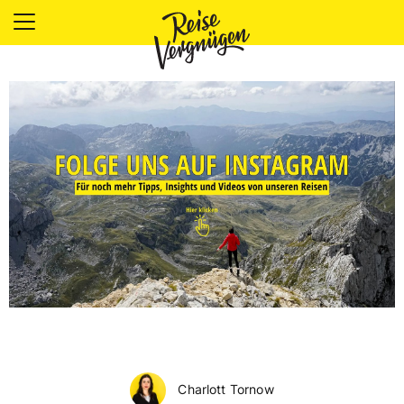
LÄNDER
UNTERKÜNFTE
FOOD
PLANUNG
OUTDOOR
Charlott Tornow