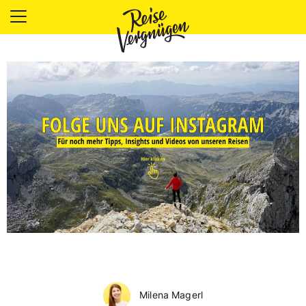
LÄNDER
UNTERKÜNFTE
FOOD
PLANUNG
OUTDOOR
Milena Magerl