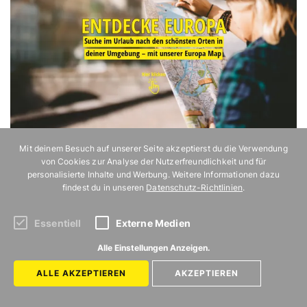
Mit deinem Besuch auf unserer Seite akzeptierst du die Verwendung
von Cookies zur Analyse der Nutzerfreundlichkeit und für
personalisierte Inhalte und Werbung. Weitere Informationen dazu
findest du in unseren
Datenschutz-Richtlinien
.
Essentiell
Externe Medien
Alle Einstellungen Anzeigen.
ALLE AKZEPTIEREN
AKZEPTIEREN
ZURÜCK ZUR STARTSEITE