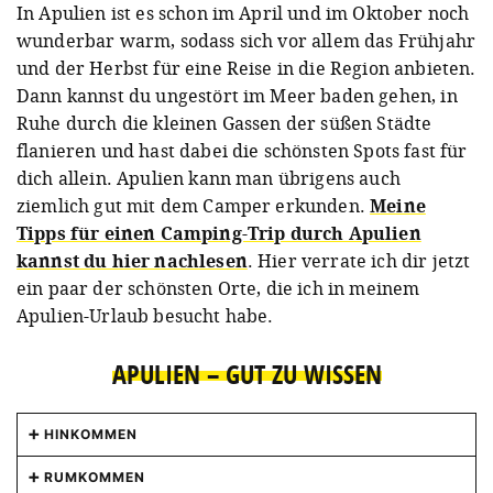
In Apulien ist es schon im April und im Oktober noch
wunderbar warm, sodass sich vor allem das Frühjahr
und der Herbst für eine Reise in die Region anbieten.
Dann kannst du ungestört im Meer baden gehen, in
Ruhe durch die kleinen Gassen der süßen Städte
flanieren und hast dabei die schönsten Spots fast für
dich allein. Apulien kann man übrigens auch
ziemlich gut mit dem Camper erkunden.
Meine
Tipps für einen Camping-Trip durch Apulien
kannst du hier nachlesen
. Hier verrate ich dir jetzt
ein paar der schönsten Orte, die ich in meinem
Apulien-Urlaub besucht habe.
APULIEN – GUT ZU WISSEN
HINKOMMEN
Von Deutschland aus kannst du auf verschiedenen
RUMKOMMEN